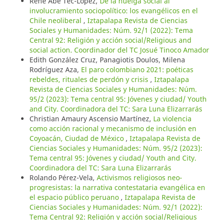
René Abe Tec-López,
De la huelga social al
involucramiento sociopolítico: los evangélicos en el
Chile neoliberal
,
Iztapalapa Revista de Ciencias
Sociales y Humanidades: Núm. 92/1 (2022): Tema
Central 92: Religión y acción social/Religious and
social action. Coordinador del TC Josué Tinoco Amador
Edith González Cruz, Panagiotis Doulos, Milena
Rodríguez Aza,
El paro colombiano 2021: poéticas
rebeldes, rituales de perdón y crisis
,
Iztapalapa
Revista de Ciencias Sociales y Humanidades: Núm.
95/2 (2023): Tema central 95: Jóvenes y ciudad/ Youth
and City. Coordinadora del TC: Sara Luna Elizarrarás
Christian Amaury Ascensio Martínez,
La violencia
como acción racional y mecanismo de inclusión en
Coyoacán, Ciudad de México
,
Iztapalapa Revista de
Ciencias Sociales y Humanidades: Núm. 95/2 (2023):
Tema central 95: Jóvenes y ciudad/ Youth and City.
Coordinadora del TC: Sara Luna Elizarrarás
Rolando Pérez-Vela,
Activismos religiosos neo-
progresistas: la narrativa contestataria evangélica en
el espacio público peruano
,
Iztapalapa Revista de
Ciencias Sociales y Humanidades: Núm. 92/1 (2022):
Tema Central 92: Religión y acción social/Religious