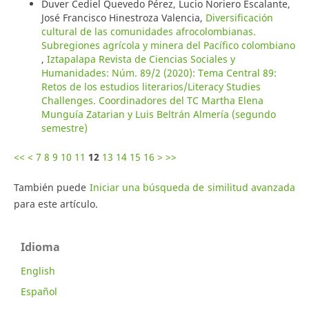
Duver Cediel Quevedo Pérez, Lucio Noriero Escalante,
José Francisco Hinestroza Valencia,
Diversificación
cultural de las comunidades afrocolombianas.
Subregiones agrícola y minera del Pacífico colombiano
,
Iztapalapa Revista de Ciencias Sociales y
Humanidades: Núm. 89/2 (2020): Tema Central 89:
Retos de los estudios literarios/Literacy Studies
Challenges. Coordinadores del TC Martha Elena
Munguía Zatarian y Luis Beltrán Almería (segundo
semestre)
<<
<
7
8
9
10
11
12
13
14
15
16
>
>>
También puede
Iniciar una búsqueda de similitud avanzada
para este artículo.
Idioma
English
Español