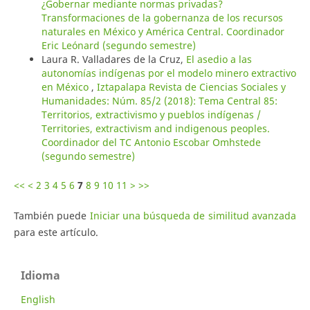
¿Gobernar mediante normas privadas?
Transformaciones de la gobernanza de los recursos
naturales en México y América Central. Coordinador
Eric Leónard (segundo semestre)
Laura R. Valladares de la Cruz,
El asedio a las
autonomías indígenas por el modelo minero extractivo
en México
,
Iztapalapa Revista de Ciencias Sociales y
Humanidades: Núm. 85/2 (2018): Tema Central 85:
Territorios, extractivismo y pueblos indígenas /
Territories, extractivism and indigenous peoples.
Coordinador del TC Antonio Escobar Omhstede
(segundo semestre)
<<
<
2
3
4
5
6
7
8
9
10
11
>
>>
También puede
Iniciar una búsqueda de similitud avanzada
para este artículo.
Idioma
English