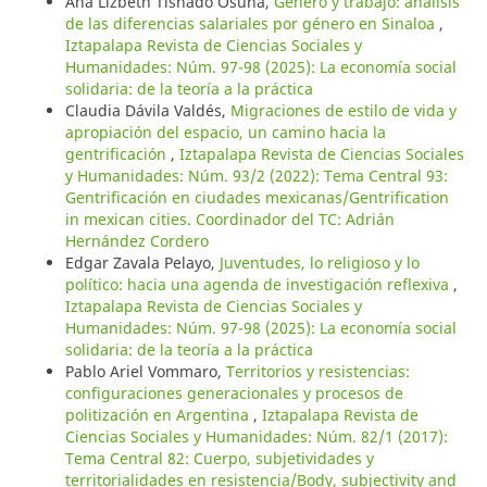
Ana Lizbeth Tisnado Osuna,
Género y trabajo: análisis
de las diferencias salariales por género en Sinaloa
,
Iztapalapa Revista de Ciencias Sociales y
Humanidades: Núm. 97-98 (2025): La economía social
solidaria: de la teoría a la práctica
Claudia Dávila Valdés,
Migraciones de estilo de vida y
apropiación del espacio, un camino hacia la
gentrificación
,
Iztapalapa Revista de Ciencias Sociales
y Humanidades: Núm. 93/2 (2022): Tema Central 93:
Gentrificación en ciudades mexicanas/Gentrification
in mexican cities. Coordinador del TC: Adrián
Hernández Cordero
Edgar Zavala Pelayo,
Juventudes, lo religioso y lo
político: hacia una agenda de investigación reflexiva
,
Iztapalapa Revista de Ciencias Sociales y
Humanidades: Núm. 97-98 (2025): La economía social
solidaria: de la teoría a la práctica
Pablo Ariel Vommaro,
Territorios y resistencias:
configuraciones generacionales y procesos de
politización en Argentina
,
Iztapalapa Revista de
Ciencias Sociales y Humanidades: Núm. 82/1 (2017):
Tema Central 82: Cuerpo, subjetividades y
territorialidades en resistencia/Body, subjectivity and