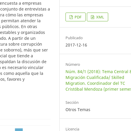
 encuesta a empresas
conjunto de entrevistas a
stra cómo las empresas
PDF
XML
s permitan atender la
 públicos. En otras
 estables y organizados
Publicado
do. A partir de un
atura sobre corrupción
2017-12-16
de soborno), más que ser
cial que tiende a
espaldan la discusión de
Número
 es necesario vincular
Núm. 84/1 (2018): Tema Central 
os como aquella que la
Migración Cualificada/ Skilled
s, favores y
Migration. Coordinador del TC
Cristóbal Mendoza (primer semes
Sección
Otros Temas
Licencia