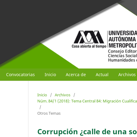
Convocatorias
Inicio
Acerca de
Actual
Archivos
Inicio
/
Archivos
/
Núm. 84/1 (2018): Tema Central 84: Migración Cualific
/
Otros Temas
Corrupción ¿calle de una so