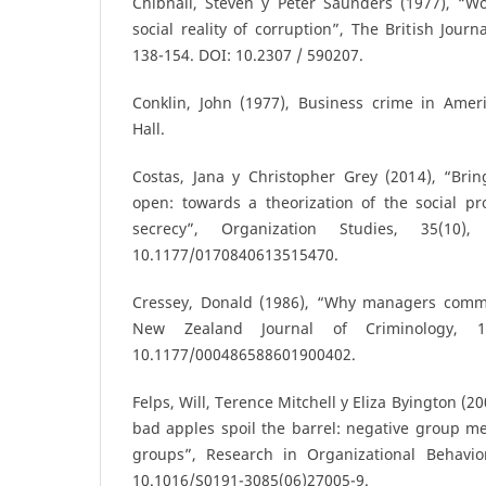
Chibnall, Steven y Peter Saunders (1977), “Wo
social reality of corruption”, The British Journ
138-154. DOI: 10.2307 / 590207.
Conklin, John (1977), Business crime in Ameri
Hall.
Costas, Jana y Christopher Grey (2014), “Brin
open: towards a theorization of the social pr
secrecy”, Organization Studies, 35(10)
10.1177/0170840613515470.
Cressey, Donald (1986), “Why managers commi
New Zealand Journal of Criminology, 1
10.1177/000486588601900402.
Felps, Will, Terence Mitchell y Eliza Byington (
bad apples spoil the barrel: negative group m
groups”, Research in Organizational Behavio
10.1016/S0191-3085(06)27005-9.