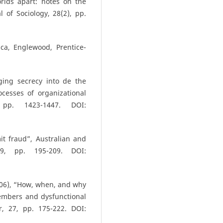
rlds apart: notes on the
al of Sociology, 28(2), pp.
ca, Englewood, Prentice-
ging secrecy into de the
ocesses of organizational
, pp. 1423-1447. DOI:
t fraud”, Australian and
9, pp. 195-209. DOI:
2006), “How, when, and why
embers and dysfunctional
r, 27, pp. 175-222. DOI: