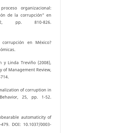
proceso organizacional:
ión de la corrupción” en
62, pp. 810-826.
a corrupción en México?
nómicas.
n y Linda Treviño (2008),
my of Management Review,
5714.
alization of corruption in
Behavior, 25, pp. 1-52.
bearable automaticity of
-479. DOI: 10.1037/0003-