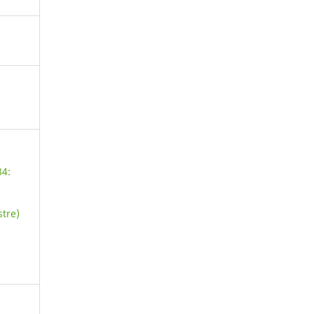
84:
tre)