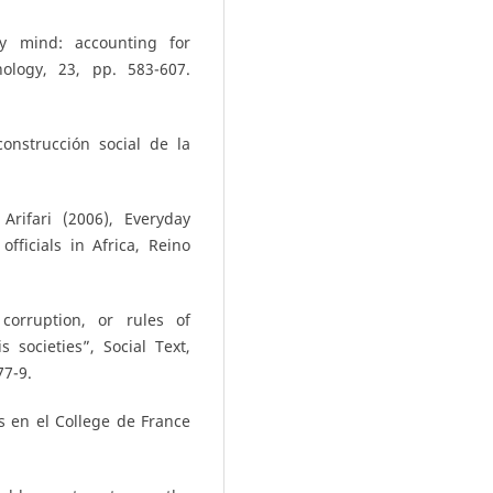
ty mind: accounting for
nology, 23, pp. 583-607.
onstrucción social de la
Arifari (2006), Everyday
fficials in Africa, Reino
 corruption, or rules of
 societies”, Social Text,
77-9.
s en el College de France