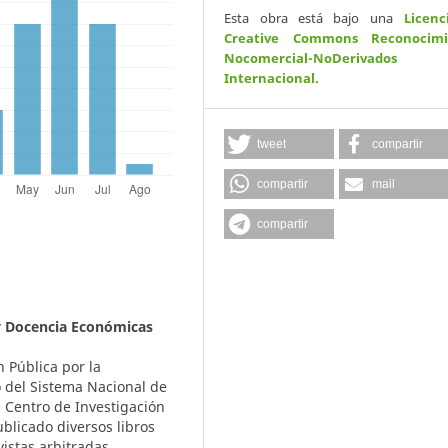
Esta obra está bajo una
Licenc
Creative Commons Reconocimi
Nocomercial-NoDerivados
Internacional
.
tweet
compartir
compartir
mail
compartir
y Docencia Económicas
 Pública por la
 del Sistema Nacional de
l Centro de Investigación
blicado diversos libros
vistas arbitradas