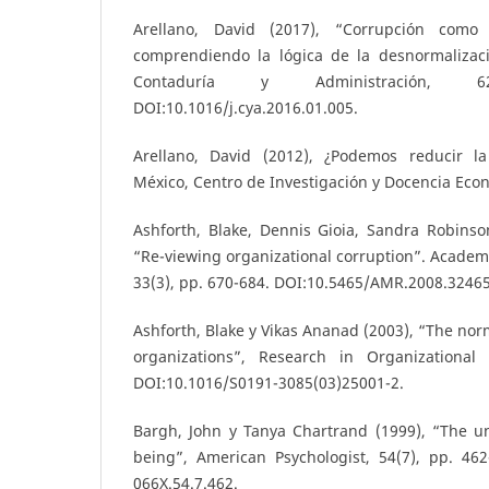
Arellano, David (2017), “Corrupción como 
comprendiendo la lógica de la desnormalizac
Contaduría y Administración, 
DOI:10.1016/j.cya.2016.01.005.
Arellano, David (2012), ¿Podemos reducir l
México, Centro de Investigación y Docencia Eco
Ashforth, Blake, Dennis Gioia, Sandra Robinso
“Re-viewing organizational corruption”. Acade
33(3), pp. 670-684. DOI:10.5465/AMR.2008.3246
Ashforth, Blake y Vikas Ananad (2003), “The norm
organizations”, Research in Organizational 
DOI:10.1016/S0191-3085(03)25001-2.
Bargh, John y Tanya Chartrand (1999), “The un
being”, American Psychologist, 54(7), pp. 462
066X.54.7.462.