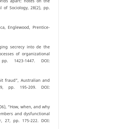
rlds apart: notes on the
al of Sociology, 28(2), pp.
ca, Englewood, Prentice-
ging secrecy into de the
ocesses of organizational
, pp. 1423-1447. DOI:
t fraud”, Australian and
9, pp. 195-209. DOI:
2006), “How, when, and why
embers and dysfunctional
r, 27, pp. 175-222. DOI: