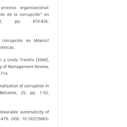
proceso organizacional:
ión de la corrupción” en
62, pp. 810-826.
a corrupción en México?
nómicas.
n y Linda Treviño (2008),
my of Management Review,
5714.
alization of corruption in
Behavior, 25, pp. 1-52.
bearable automaticity of
-479. DOI: 10.1037/0003-