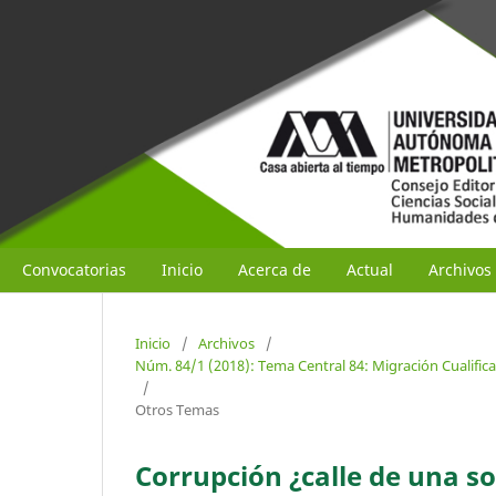
Convocatorias
Inicio
Acerca de
Actual
Archivos
Inicio
/
Archivos
/
Núm. 84/1 (2018): Tema Central 84: Migración Cualific
/
Otros Temas
Corrupción ¿calle de una so