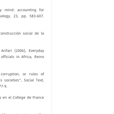
ty mind: accounting for
nology, 23, pp. 583-607.
onstrucción social de la
Arifari (2006), Everyday
fficials in Africa, Reino
 corruption, or rules of
 societies”, Social Text,
77-9.
s en el College de France