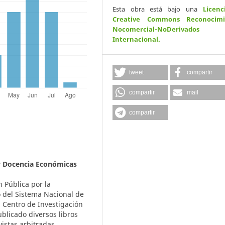
Esta obra está bajo una
Licenc
Creative Commons Reconocimi
Nocomercial-NoDerivados
Internacional
.
tweet
compartir
compartir
mail
compartir
y Docencia Económicas
 Pública por la
 del Sistema Nacional de
l Centro de Investigación
blicado diversos libros
vistas arbitradas