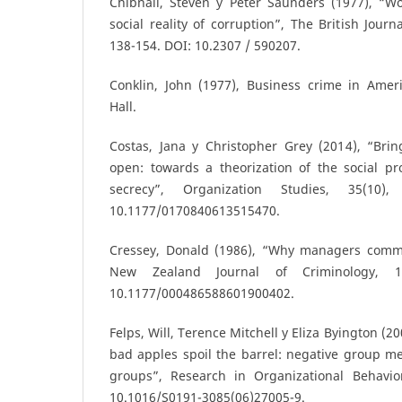
Chibnall, Steven y Peter Saunders (1977), “Wo
social reality of corruption”, The British Journ
138-154. DOI: 10.2307 / 590207.
Conklin, John (1977), Business crime in Ameri
Hall.
Costas, Jana y Christopher Grey (2014), “Brin
open: towards a theorization of the social pr
secrecy”, Organization Studies, 35(10)
10.1177/0170840613515470.
Cressey, Donald (1986), “Why managers commi
New Zealand Journal of Criminology, 1
10.1177/000486588601900402.
Felps, Will, Terence Mitchell y Eliza Byington (
bad apples spoil the barrel: negative group m
groups”, Research in Organizational Behavio
10.1016/S0191-3085(06)27005-9.