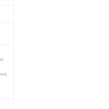
84:
tre)