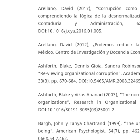
Arellano, David (2017), “Corrupción como 
comprendiendo la lógica de la desnormalizac
Contaduría y Administración, 
DOI:10.1016/j.cya.2016.01.005.
Arellano, David (2012), ¿Podemos reducir l
México, Centro de Investigación y Docencia Eco
Ashforth, Blake, Dennis Gioia, Sandra Robinso
“Re-viewing organizational corruption”. Acade
33(3), pp. 670-684. DOI:10.5465/AMR.2008.3246
Ashforth, Blake y Vikas Ananad (2003), “The norm
organizations”, Research in Organizational 
DOI:10.1016/S0191-3085(03)25001-2.
Bargh, John y Tanya Chartrand (1999), “The un
being”, American Psychologist, 54(7), pp. 462
066X.54.7.462.