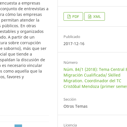
 encuesta a empresas
conjunto de entrevistas a
stra cómo las empresas
PDF
XML
s permitan atender la
 públicos. En otras
 estables y organizados
Publicado
do. A partir de un
atura sobre corrupción
2017-12-16
de soborno), más que ser
cial que tiende a
espaldan la discusión de
Número
 es necesario vincular
Núm. 84/1 (2018): Tema Central 
os como aquella que la
Migración Cualificada/ Skilled
s, favores y
Migration. Coordinador del TC
Cristóbal Mendoza (primer semes
Sección
Otros Temas
Licencia