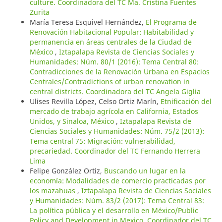
culture. Coordinadora del TC Ma. Cristina Fuentes
Zurita
María Teresa Esquivel Hernández,
El Programa de
Renovación Habitacional Popular: Habitabilidad y
permanencia en áreas centrales de la Ciudad de
México
,
Iztapalapa Revista de Ciencias Sociales y
Humanidades: Núm. 80/1 (2016): Tema Central 80:
Contradicciones de la Renovación Urbana en Espacios
Centrales/Contradictions of urban renovation in
central districts. Coordinadora del TC Angela Giglia
Ulises Revilla López, Celso Ortiz Marín,
Etnificación del
mercado de trabajo agrícola en California, Estados
Unidos, y Sinaloa, México
,
Iztapalapa Revista de
Ciencias Sociales y Humanidades: Núm. 75/2 (2013):
Tema central 75: Migración: vulnerabilidad,
precariedad. Coordinador del TC Fernando Herrera
Lima
Felipe González Ortiz,
Buscando un lugar en la
economía: Modalidades de comercio practicadas por
los mazahuas
,
Iztapalapa Revista de Ciencias Sociales
y Humanidades: Núm. 83/2 (2017): Tema Central 83:
La política pública y el desarrollo en México/Public
Policy and Development in Mexico. Coordinador del TC