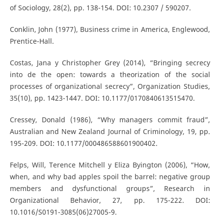
of Sociology, 28(2), pp. 138-154. DOI: 10.2307 / 590207.
Conklin, John (1977), Business crime in America, Englewood,
Prentice-Hall.
Costas, Jana y Christopher Grey (2014), “Bringing secrecy
into de the open: towards a theorization of the social
processes of organizational secrecy”, Organization Studies,
35(10), pp. 1423-1447. DOI: 10.1177/0170840613515470.
Cressey, Donald (1986), “Why managers commit fraud”,
Australian and New Zealand Journal of Criminology, 19, pp.
195-209. DOI: 10.1177/000486588601900402.
Felps, Will, Terence Mitchell y Eliza Byington (2006), “How,
when, and why bad apples spoil the barrel: negative group
members and dysfunctional groups”, Research in
Organizational Behavior, 27, pp. 175-222. DOI:
10.1016/S0191-3085(06)27005-9.