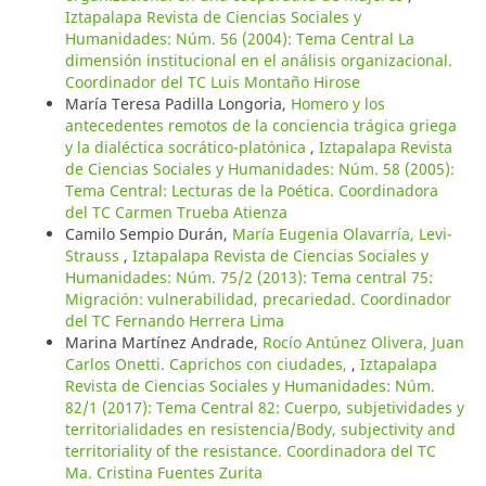
Iztapalapa Revista de Ciencias Sociales y
Humanidades: Núm. 56 (2004): Tema Central La
dimensión institucional en el análisis organizacional.
Coordinador del TC Luis Montaño Hirose
María Teresa Padilla Longoria,
Homero y los
antecedentes remotos de la conciencia trágica griega
y la dialéctica socrático-platónica
,
Iztapalapa Revista
de Ciencias Sociales y Humanidades: Núm. 58 (2005):
Tema Central: Lecturas de la Poética. Coordinadora
del TC Carmen Trueba Atienza
Camilo Sempio Durán,
María Eugenia Olavarría, Levi-
Strauss
,
Iztapalapa Revista de Ciencias Sociales y
Humanidades: Núm. 75/2 (2013): Tema central 75:
Migración: vulnerabilidad, precariedad. Coordinador
del TC Fernando Herrera Lima
Marina Martínez Andrade,
Rocío Antúnez Olivera, Juan
Carlos Onetti. Caprichos con ciudades,
,
Iztapalapa
Revista de Ciencias Sociales y Humanidades: Núm.
82/1 (2017): Tema Central 82: Cuerpo, subjetividades y
territorialidades en resistencia/Body, subjectivity and
territoriality of the resistance. Coordinadora del TC
Ma. Cristina Fuentes Zurita