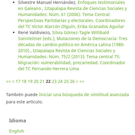
Silvestre Manuel Hernández,
Enfoques testimoniales
en Galeano
,
Iztapalapa Revista de Ciencias Sociales y
Humanidades: Núm. 61 (2006): Tema Central:
Perspectivas Partidarias y electorales. Coordinadores
del TC Víctor Alarcón Olguín, Erika Granados Aguilar
René Valdiviezo,
Silvia Gómez-Tagle Willibald
Sonnleitner (eds.), Mutaciones de la Democracia: Tres
décadas de cambio político en América Latina (1980-
2010)
,
Iztapalapa Revista de Ciencias Sociales y
Humanidades: Núm. 75/2 (2013): Tema central 75:
Migración: vulnerabilidad, precariedad. Coordinador
del TC Fernando Herrera Lima
<<
<
17
18
19
20
21
22
23
24
25
26
>
>>
También puede
Iniciar una búsqueda de similitud avanzada
para este artículo.
Idioma
English