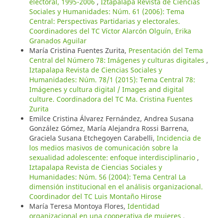
electoral, 1995-2006
,
Iztapalapa Revista de Ciencias
Sociales y Humanidades: Núm. 61 (2006): Tema
Central: Perspectivas Partidarias y electorales.
Coordinadores del TC Víctor Alarcón Olguín, Erika
Granados Aguilar
María Cristina Fuentes Zurita,
Presentación del Tema
Central del Número 78: Imágenes y culturas digitales
,
Iztapalapa Revista de Ciencias Sociales y
Humanidades: Núm. 78/1 (2015): Tema Central 78:
Imágenes y cultura digital / Images and digital
culture. Coordinadora del TC Ma. Cristina Fuentes
Zurita
Emilce Cristina Álvarez Fernández, Andrea Susana
González Gómez, María Alejandra Rossi Barrena,
Graciela Susana Etchegoyen Carabelli,
Incidencia de
los medios masivos de comunicación sobre la
sexualidad adolescente: enfoque interdisciplinario
,
Iztapalapa Revista de Ciencias Sociales y
Humanidades: Núm. 56 (2004): Tema Central La
dimensión institucional en el análisis organizacional.
Coordinador del TC Luis Montaño Hirose
María Teresa Montoya Flores,
Identidad
organizacional en una cooperativa de mujeres
,