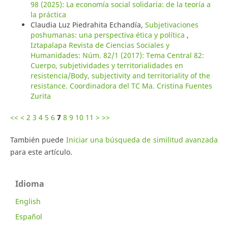
98 (2025): La economía social solidaria: de la teoría a
la práctica
Claudia Luz Piedrahita Echandía,
Subjetivaciones
poshumanas: una perspectiva ética y política
,
Iztapalapa Revista de Ciencias Sociales y
Humanidades: Núm. 82/1 (2017): Tema Central 82:
Cuerpo, subjetividades y territorialidades en
resistencia/Body, subjectivity and territoriality of the
resistance. Coordinadora del TC Ma. Cristina Fuentes
Zurita
<<
<
2
3
4
5
6
7
8
9
10
11
>
>>
También puede
Iniciar una búsqueda de similitud avanzada
para este artículo.
Idioma
English
Español