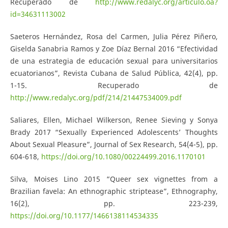
Recuperado de
http://www.redalyc.org/articulo.oa?
id=34631113002
Saeteros Hernández, Rosa del Carmen, Julia Pérez Piñero,
Giselda Sanabria Ramos y Zoe Díaz Bernal 2016 “Efectividad
de una estrategia de educación sexual para universitarios
ecuatorianos”, Revista Cubana de Salud Pública, 42(4), pp.
1-15. Recuperado de
http://www.redalyc.org/pdf/214/21447534009.pdf
Saliares, Ellen, Michael Wilkerson, Renee Sieving y Sonya
Brady 2017 “Sexually Experienced Adolescents’ Thoughts
About Sexual Pleasure”, Journal of Sex Research, 54(4-5), pp.
604-618,
https://doi.org/10.1080/00224499.2016.1170101
Silva, Moises Lino 2015 “Queer sex vignettes from a
Brazilian favela: An ethnographic striptease”, Ethnography,
16(2), pp. 223-239,
https://doi.org/10.1177/1466138114534335