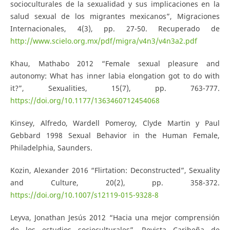
socioculturales de la sexualidad y sus implicaciones en la
salud sexual de los migrantes mexicanos”, Migraciones
Internacionales, 4(3), pp. 27-50. Recuperado de
http://www.scielo.org.mx/pdf/migra/v4n3/v4n3a2.pdf
Khau, Mathabo 2012 “Female sexual pleasure and
autonomy: What has inner labia elongation got to do with
it?”, Sexualities, 15(7), pp. 763-777.
https://doi.org/10.1177/1363460712454068
Kinsey, Alfredo, Wardell Pomeroy, Clyde Martin y Paul
Gebbard 1998 Sexual Behavior in the Human Female,
Philadelphia, Saunders.
Kozin, Alexander 2016 “Flirtation: Deconstructed”, Sexuality
and Culture, 20(2), pp. 358-372.
https://doi.org/10.1007/s12119-015-9328-8
Leyva, Jonathan Jesús 2012 “Hacia una mejor comprensión
de los estudios socioculturales”, Revista Caribeña de