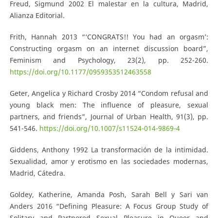
Freud, Sigmund 2002 El malestar en la cultura, Madrid,
Alianza Editorial.
Frith, Hannah 2013 “‘CONGRATS!! You had an orgasm’:
Constructing orgasm on an internet discussion board”,
Feminism and Psychology, 23(2), pp. 252-260.
https://doi.org/10.1177/0959353512463558
Geter, Angelica y Richard Crosby 2014 “Condom refusal and
young black men: The influence of pleasure, sexual
partners, and friends”, Journal of Urban Health, 91(3), pp.
541-546.
https://doi.org/10.1007/s11524-014-9869-4
Giddens, Anthony 1992 La transformación de la intimidad.
Sexualidad, amor y erotismo en las sociedades modernas,
Madrid, Cátedra.
Goldey, Katherine, Amanda Posh, Sarah Bell y Sari van
Anders 2016 “Defining Pleasure: A Focus Group Study of
Solitary and Partnered Sexual Pleasure in Queer and