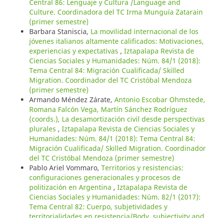
Central 86: Lenguaje y Cultura /Language and
Culture. Coordinadora del TC Irma Munguía Zatarain
(primer semestre)
Barbara Staniscia,
La movilidad internacional de los
jóvenes italianos altamente calificados: Motivaciones,
experiencias y expectativas
,
Iztapalapa Revista de
Ciencias Sociales y Humanidades: Núm. 84/1 (2018):
Tema Central 84: Migración Cualificada/ Skilled
Migration. Coordinador del TC Cristóbal Mendoza
(primer semestre)
Armando Méndez Zárate,
Antonio Escobar Ohmstede,
Romana Falcón Vega, Martín Sánchez Rodríguez
(coords.), La desamortización civil desde perspectivas
plurales
,
Iztapalapa Revista de Ciencias Sociales y
Humanidades: Núm. 84/1 (2018): Tema Central 84:
Migración Cualificada/ Skilled Migration. Coordinador
del TC Cristóbal Mendoza (primer semestre)
Pablo Ariel Vommaro,
Territorios y resistencias:
configuraciones generacionales y procesos de
politización en Argentina
,
Iztapalapa Revista de
Ciencias Sociales y Humanidades: Núm. 82/1 (2017):
Tema Central 82: Cuerpo, subjetividades y
territorialidades en resistencia/Body, subjectivity and