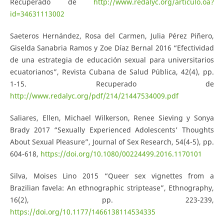
Recuperado de
http://www.redalyc.org/articulo.oa?
id=34631113002
Saeteros Hernández, Rosa del Carmen, Julia Pérez Piñero,
Giselda Sanabria Ramos y Zoe Díaz Bernal 2016 “Efectividad
de una estrategia de educación sexual para universitarios
ecuatorianos”, Revista Cubana de Salud Pública, 42(4), pp.
1-15. Recuperado de
http://www.redalyc.org/pdf/214/21447534009.pdf
Saliares, Ellen, Michael Wilkerson, Renee Sieving y Sonya
Brady 2017 “Sexually Experienced Adolescents’ Thoughts
About Sexual Pleasure”, Journal of Sex Research, 54(4-5), pp.
604-618,
https://doi.org/10.1080/00224499.2016.1170101
Silva, Moises Lino 2015 “Queer sex vignettes from a
Brazilian favela: An ethnographic striptease”, Ethnography,
16(2), pp. 223-239,
https://doi.org/10.1177/1466138114534335