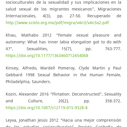
socioculturales de la sexualidad y sus implicaciones en la
salud sexual de los migrantes mexicanos”, Migraciones
Internacionales, 4(3), pp. 27-50. Recuperado de
http://www.scielo.org.mx/pdf/migra/v4n3/v4n3a2.pdf
Khau, Mathabo 2012 “Female sexual pleasure and
autonomy: What has inner labia elongation got to do with
it?”, Sexualities, 15(7), pp. 763-777.
https://doi.org/10.1177/1363460712454068
Kinsey, Alfredo, Wardell Pomeroy, Clyde Martin y Paul
Gebbard 1998 Sexual Behavior in the Human Female,
Philadelphia, Saunders.
Kozin, Alexander 2016 “Flirtation: Deconstructed”, Sexuality
and Culture, 20(2), pp. 358-372.
https://doi.org/10.1007/s12119-015-9328-8
Leyva, Jonathan Jesús 2012 “Hacia una mejor comprensión
de los estudios socioculturales”, Revista Caribeña de