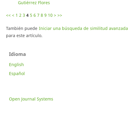
Gutiérrez Flores
<<
<
1
2
3
4
5
6
7
8
9
10
>
>>
También puede
Iniciar una búsqueda de similitud avanzada
para este artículo.
Idioma
English
Español
Open Journal Systems