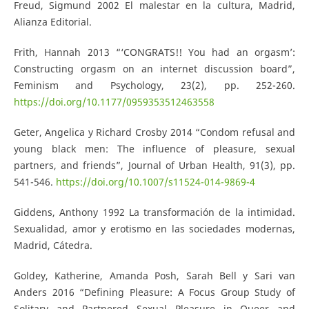
Freud, Sigmund 2002 El malestar en la cultura, Madrid,
Alianza Editorial.
Frith, Hannah 2013 “‘CONGRATS!! You had an orgasm’:
Constructing orgasm on an internet discussion board”,
Feminism and Psychology, 23(2), pp. 252-260.
https://doi.org/10.1177/0959353512463558
Geter, Angelica y Richard Crosby 2014 “Condom refusal and
young black men: The influence of pleasure, sexual
partners, and friends”, Journal of Urban Health, 91(3), pp.
541-546.
https://doi.org/10.1007/s11524-014-9869-4
Giddens, Anthony 1992 La transformación de la intimidad.
Sexualidad, amor y erotismo en las sociedades modernas,
Madrid, Cátedra.
Goldey, Katherine, Amanda Posh, Sarah Bell y Sari van
Anders 2016 “Defining Pleasure: A Focus Group Study of
Solitary and Partnered Sexual Pleasure in Queer and