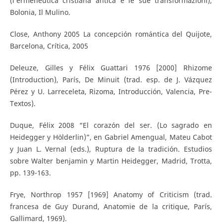
(l’ermeneutica cristiana antica e le sue transformazioni),
Bolonia, Il Mulino.
Close, Anthony 2005 La concepción romántica del Quijote,
Barcelona, Crítica, 2005
Deleuze, Gilles y Félix Guattari 1976 [2000] Rhizome
(Introduction), París, De Minuit (trad. esp. de J. Vázquez
Pérez y U. Larreceleta, Rizoma, Introducción, Valencia, Pre-
Textos).
Duque, Félix 2008 “El corazón del ser. (Lo sagrado en
Heidegger y Hölderlin)”, en Gabriel Amengual, Mateu Cabot
y Juan L. Vernal (eds.), Ruptura de la tradición. Estudios
sobre Walter benjamin y Martin Heidegger, Madrid, Trotta,
pp. 139-163.
Frye, Northrop 1957 [1969] Anatomy of Criticism (trad.
francesa de Guy Durand, Anatomie de la critique, París,
Gallimard, 1969).