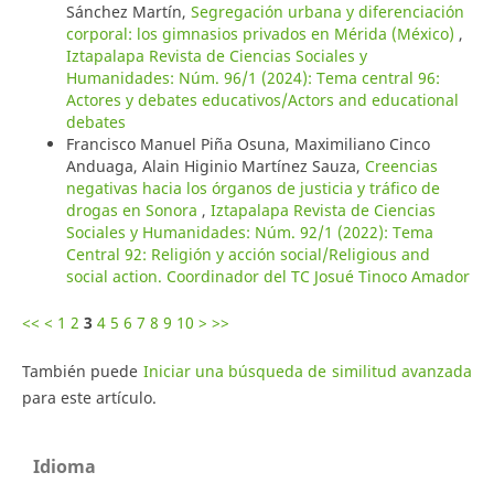
Sánchez Martín,
Segregación urbana y diferenciación
corporal: los gimnasios privados en Mérida (México)
,
Iztapalapa Revista de Ciencias Sociales y
Humanidades: Núm. 96/1 (2024): Tema central 96:
Actores y debates educativos/Actors and educational
debates
Francisco Manuel Piña Osuna, Maximiliano Cinco
Anduaga, Alain Higinio Martínez Sauza,
Creencias
negativas hacia los órganos de justicia y tráfico de
drogas en Sonora
,
Iztapalapa Revista de Ciencias
Sociales y Humanidades: Núm. 92/1 (2022): Tema
Central 92: Religión y acción social/Religious and
social action. Coordinador del TC Josué Tinoco Amador
<<
<
1
2
3
4
5
6
7
8
9
10
>
>>
También puede
Iniciar una búsqueda de similitud avanzada
para este artículo.
Idioma