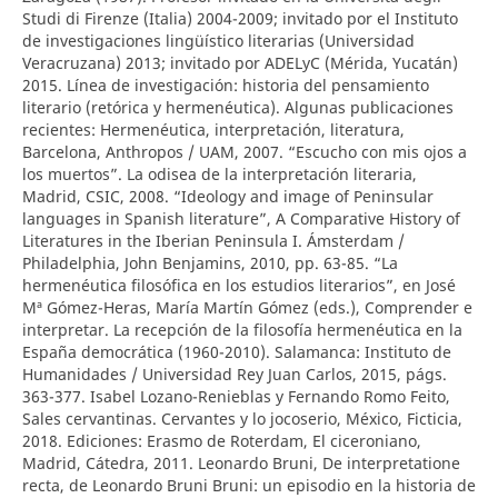
Studi di Firenze (Italia) 2004-2009; invitado por el Instituto
de investigaciones lingüístico literarias (Universidad
Veracruzana) 2013; invitado por ADELyC (Mérida, Yucatán)
2015. Línea de investigación: historia del pensamiento
literario (retórica y hermenéutica). Algunas publicaciones
recientes: Hermenéutica, interpretación, literatura,
Barcelona, Anthropos / UAM, 2007. “Escucho con mis ojos a
los muertos”. La odisea de la interpretación literaria,
Madrid, CSIC, 2008. “Ideology and image of Peninsular
languages in Spanish literature”, A Comparative History of
Literatures in the Iberian Peninsula I. Ámsterdam /
Philadelphia, John Benjamins, 2010, pp. 63-85. “La
hermenéutica filosófica en los estudios literarios”, en José
Mª Gómez-Heras, María Martín Gómez (eds.), Comprender e
interpretar. La recepción de la filosofía hermenéutica en la
España democrática (1960-2010). Salamanca: Instituto de
Humanidades / Universidad Rey Juan Carlos, 2015, págs.
363-377. Isabel Lozano-Renieblas y Fernando Romo Feito,
Sales cervantinas. Cervantes y lo jocoserio, México, Ficticia,
2018. Ediciones: Erasmo de Roterdam, El ciceroniano,
Madrid, Cátedra, 2011. Leonardo Bruni, De interpretatione
recta, de Leonardo Bruni Bruni: un episodio en la historia de