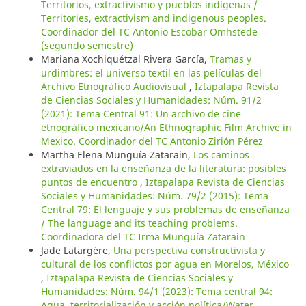
Territorios, extractivismo y pueblos indígenas /
Territories, extractivism and indigenous peoples.
Coordinador del TC Antonio Escobar Omhstede
(segundo semestre)
Mariana Xochiquétzal Rivera García,
Tramas y
urdimbres: el universo textil en las películas del
Archivo Etnográfico Audiovisual
,
Iztapalapa Revista
de Ciencias Sociales y Humanidades: Núm. 91/2
(2021): Tema Central 91: Un archivo de cine
etnográfico mexicano/An Ethnographic Film Archive in
Mexico. Coordinador del TC Antonio Zirión Pérez
Martha Elena Munguía Zatarain,
Los caminos
extraviados en la enseñanza de la literatura: posibles
puntos de encuentro
,
Iztapalapa Revista de Ciencias
Sociales y Humanidades: Núm. 79/2 (2015): Tema
Central 79: El lenguaje y sus problemas de enseñanza
/ The language and its teaching problems.
Coordinadora del TC Irma Munguía Zatarain
Jade Latargère,
Una perspectiva constructivista y
cultural de los conflictos por agua en Morelos, México
,
Iztapalapa Revista de Ciencias Sociales y
Humanidades: Núm. 94/1 (2023): Tema central 94:
Agua, territorialización y acción política/Water,