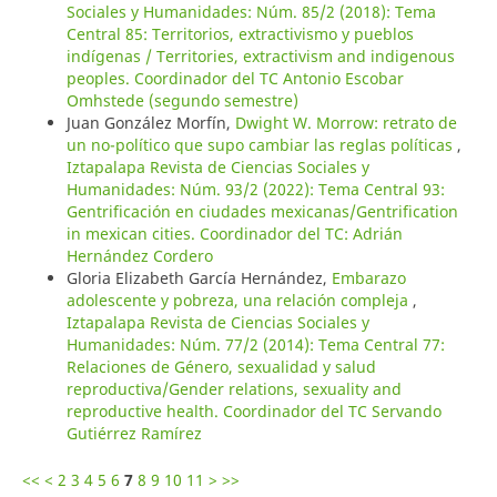
Sociales y Humanidades: Núm. 85/2 (2018): Tema
Central 85: Territorios, extractivismo y pueblos
indígenas / Territories, extractivism and indigenous
peoples. Coordinador del TC Antonio Escobar
Omhstede (segundo semestre)
Juan González Morfín,
Dwight W. Morrow: retrato de
un no-político que supo cambiar las reglas políticas
,
Iztapalapa Revista de Ciencias Sociales y
Humanidades: Núm. 93/2 (2022): Tema Central 93:
Gentrificación en ciudades mexicanas/Gentrification
in mexican cities. Coordinador del TC: Adrián
Hernández Cordero
Gloria Elizabeth García Hernández,
Embarazo
adolescente y pobreza, una relación compleja
,
Iztapalapa Revista de Ciencias Sociales y
Humanidades: Núm. 77/2 (2014): Tema Central 77:
Relaciones de Género, sexualidad y salud
reproductiva/Gender relations, sexuality and
reproductive health. Coordinador del TC Servando
Gutiérrez Ramírez
<<
<
2
3
4
5
6
7
8
9
10
11
>
>>