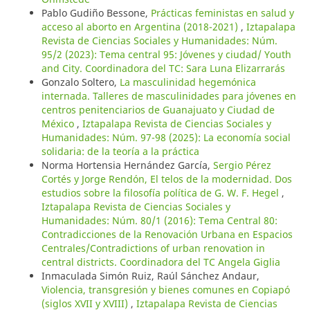
Pablo Gudiño Bessone,
Prácticas feministas en salud y
acceso al aborto en Argentina (2018-2021)
,
Iztapalapa
Revista de Ciencias Sociales y Humanidades: Núm.
95/2 (2023): Tema central 95: Jóvenes y ciudad/ Youth
and City. Coordinadora del TC: Sara Luna Elizarrarás
Gonzalo Soltero,
La masculinidad hegemónica
internada. Talleres de masculinidades para jóvenes en
centros penitenciarios de Guanajuato y Ciudad de
México
,
Iztapalapa Revista de Ciencias Sociales y
Humanidades: Núm. 97-98 (2025): La economía social
solidaria: de la teoría a la práctica
Norma Hortensia Hernández García,
Sergio Pérez
Cortés y Jorge Rendón, El telos de la modernidad. Dos
estudios sobre la filosofía política de G. W. F. Hegel
,
Iztapalapa Revista de Ciencias Sociales y
Humanidades: Núm. 80/1 (2016): Tema Central 80:
Contradicciones de la Renovación Urbana en Espacios
Centrales/Contradictions of urban renovation in
central districts. Coordinadora del TC Angela Giglia
Inmaculada Simón Ruiz, Raúl Sánchez Andaur,
Violencia, transgresión y bienes comunes en Copiapó
(siglos XVII y XVIII)
,
Iztapalapa Revista de Ciencias