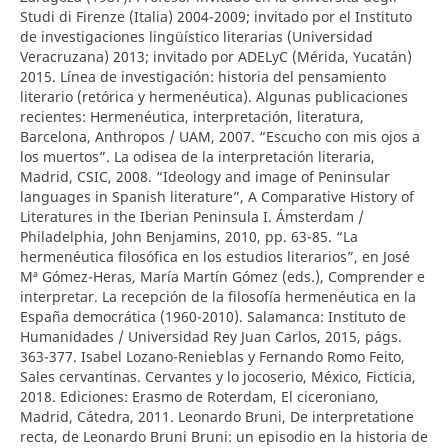
Studi di Firenze (Italia) 2004-2009; invitado por el Instituto
de investigaciones lingüístico literarias (Universidad
Veracruzana) 2013; invitado por ADELyC (Mérida, Yucatán)
2015. Línea de investigación: historia del pensamiento
literario (retórica y hermenéutica). Algunas publicaciones
recientes: Hermenéutica, interpretación, literatura,
Barcelona, Anthropos / UAM, 2007. “Escucho con mis ojos a
los muertos”. La odisea de la interpretación literaria,
Madrid, CSIC, 2008. “Ideology and image of Peninsular
languages in Spanish literature”, A Comparative History of
Literatures in the Iberian Peninsula I. Ámsterdam /
Philadelphia, John Benjamins, 2010, pp. 63-85. “La
hermenéutica filosófica en los estudios literarios”, en José
Mª Gómez-Heras, María Martín Gómez (eds.), Comprender e
interpretar. La recepción de la filosofía hermenéutica en la
España democrática (1960-2010). Salamanca: Instituto de
Humanidades / Universidad Rey Juan Carlos, 2015, págs.
363-377. Isabel Lozano-Renieblas y Fernando Romo Feito,
Sales cervantinas. Cervantes y lo jocoserio, México, Ficticia,
2018. Ediciones: Erasmo de Roterdam, El ciceroniano,
Madrid, Cátedra, 2011. Leonardo Bruni, De interpretatione
recta, de Leonardo Bruni Bruni: un episodio en la historia de