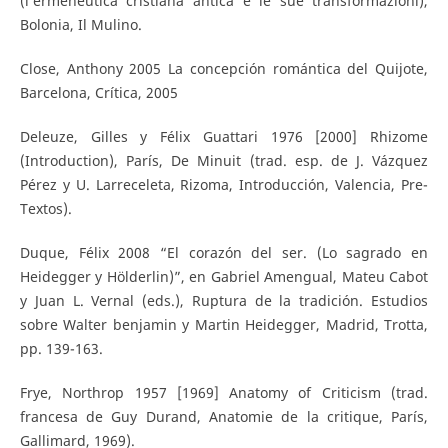
(l’ermeneutica cristiana antica e le sue transformazioni),
Bolonia, Il Mulino.
Close, Anthony 2005 La concepción romántica del Quijote,
Barcelona, Crítica, 2005
Deleuze, Gilles y Félix Guattari 1976 [2000] Rhizome
(Introduction), París, De Minuit (trad. esp. de J. Vázquez
Pérez y U. Larreceleta, Rizoma, Introducción, Valencia, Pre-
Textos).
Duque, Félix 2008 “El corazón del ser. (Lo sagrado en
Heidegger y Hölderlin)”, en Gabriel Amengual, Mateu Cabot
y Juan L. Vernal (eds.), Ruptura de la tradición. Estudios
sobre Walter benjamin y Martin Heidegger, Madrid, Trotta,
pp. 139-163.
Frye, Northrop 1957 [1969] Anatomy of Criticism (trad.
francesa de Guy Durand, Anatomie de la critique, París,
Gallimard, 1969).