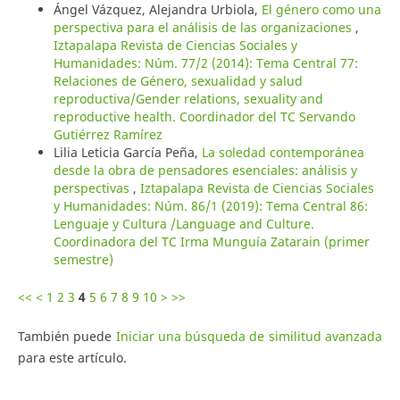
Ángel Vázquez, Alejandra Urbiola,
El género como una
perspectiva para el análisis de las organizaciones
,
Iztapalapa Revista de Ciencias Sociales y
Humanidades: Núm. 77/2 (2014): Tema Central 77:
Relaciones de Género, sexualidad y salud
reproductiva/Gender relations, sexuality and
reproductive health. Coordinador del TC Servando
Gutiérrez Ramírez
Lilia Leticia García Peña,
La soledad contemporánea
desde la obra de pensadores esenciales: análisis y
perspectivas
,
Iztapalapa Revista de Ciencias Sociales
y Humanidades: Núm. 86/1 (2019): Tema Central 86:
Lenguaje y Cultura /Language and Culture.
Coordinadora del TC Irma Munguía Zatarain (primer
semestre)
<<
<
1
2
3
4
5
6
7
8
9
10
>
>>
También puede
Iniciar una búsqueda de similitud avanzada
para este artículo.