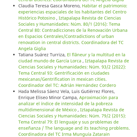
Claudia Teresa Gasca Moreno,
Habitar el patrimonio:
experiencias espaciales de los habitantes del Centro
Histórico Potosino
,
Iztapalapa Revista de Ciencias
Sociales y Humanidades: Núm. 80/1 (2016): Tema
Central 80: Contradicciones de la Renovación Urbana
en Espacios Centrales/Contradictions of urban
renovation in central districts. Coordinadora del TC
Angela Giglia
Tatiana Suárez Turriza,
El flâneur y la multitud en la
ciudad mundo de García Lorca
,
Iztapalapa Revista de
Ciencias Sociales y Humanidades: Núm. 93/2 (2022):
Tema Central 93: Gentrificación en ciudades
mexicanas/Gentrification in mexican cities.
Coordinador del TC: Adrián Hernández Cordero
Hada Melissa Sáenz Vela, Luis Gutiérrez Flores,
Enrique Eliseo Minor Campa,
Aproximación para
analizar el índice de intensidad de la pobreza
multidimensional de México
,
Iztapalapa Revista de
Ciencias Sociales y Humanidades: Núm. 79/2 (2015):
Tema Central 79: El lenguaje y sus problemas de
enseñanza / The language and its teaching problems.
Coordinadora del TC Irma Munguía Zatarain