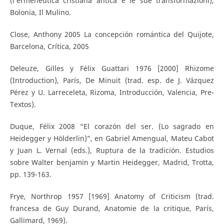
(l’ermeneutica cristiana antica e le sue transformazioni),
Bolonia, Il Mulino.
Close, Anthony 2005 La concepción romántica del Quijote,
Barcelona, Crítica, 2005
Deleuze, Gilles y Félix Guattari 1976 [2000] Rhizome
(Introduction), París, De Minuit (trad. esp. de J. Vázquez
Pérez y U. Larreceleta, Rizoma, Introducción, Valencia, Pre-
Textos).
Duque, Félix 2008 “El corazón del ser. (Lo sagrado en
Heidegger y Hölderlin)”, en Gabriel Amengual, Mateu Cabot
y Juan L. Vernal (eds.), Ruptura de la tradición. Estudios
sobre Walter benjamin y Martin Heidegger, Madrid, Trotta,
pp. 139-163.
Frye, Northrop 1957 [1969] Anatomy of Criticism (trad.
francesa de Guy Durand, Anatomie de la critique, París,
Gallimard, 1969).