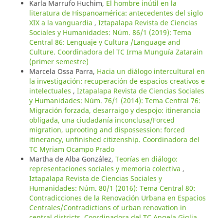
Karla Marrufo Huchim,
El hombre inútil en la
literatura de Hispanoamérica: antecedentes del siglo
XIX a la vanguardia
,
Iztapalapa Revista de Ciencias
Sociales y Humanidades: Núm. 86/1 (2019): Tema
Central 86: Lenguaje y Cultura /Language and
Culture. Coordinadora del TC Irma Munguía Zatarain
(primer semestre)
Marcela Ossa Parra,
Hacia un diálogo intercultural en
la investigación: recuperación de espacios creativos e
intelectuales
,
Iztapalapa Revista de Ciencias Sociales
y Humanidades: Núm. 76/1 (2014): Tema Central 76:
Migración forzada, desarraigo y despojo: itinerancia
obligada, una ciudadanía inconclusa/Forced
migration, uprooting and dispossession: forced
itinerancy, unfinished citizenship. Coordinadora del
TC Myriam Ocampo Prado
Martha de Alba González,
Teorías en diálogo:
representaciones sociales y memoria colectiva
,
Iztapalapa Revista de Ciencias Sociales y
Humanidades: Núm. 80/1 (2016): Tema Central 80:
Contradicciones de la Renovación Urbana en Espacios
Centrales/Contradictions of urban renovation in
central districts. Coordinadora del TC Angela Giglia