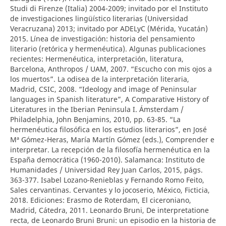
Studi di Firenze (Italia) 2004-2009; invitado por el Instituto
de investigaciones lingüístico literarias (Universidad
Veracruzana) 2013; invitado por ADELyC (Mérida, Yucatán)
2015. Línea de investigación: historia del pensamiento
literario (retórica y hermenéutica). Algunas publicaciones
recientes: Hermenéutica, interpretación, literatura,
Barcelona, Anthropos / UAM, 2007. “Escucho con mis ojos a
los muertos”. La odisea de la interpretación literaria,
Madrid, CSIC, 2008. “Ideology and image of Peninsular
languages in Spanish literature”, A Comparative History of
Literatures in the Iberian Peninsula I. Ámsterdam /
Philadelphia, John Benjamins, 2010, pp. 63-85. “La
hermenéutica filosófica en los estudios literarios”, en José
Mª Gómez-Heras, María Martín Gómez (eds.), Comprender e
interpretar. La recepción de la filosofía hermenéutica en la
España democrática (1960-2010). Salamanca: Instituto de
Humanidades / Universidad Rey Juan Carlos, 2015, págs.
363-377. Isabel Lozano-Renieblas y Fernando Romo Feito,
Sales cervantinas. Cervantes y lo jocoserio, México, Ficticia,
2018. Ediciones: Erasmo de Roterdam, El ciceroniano,
Madrid, Cátedra, 2011. Leonardo Bruni, De interpretatione
recta, de Leonardo Bruni Bruni: un episodio en la historia de