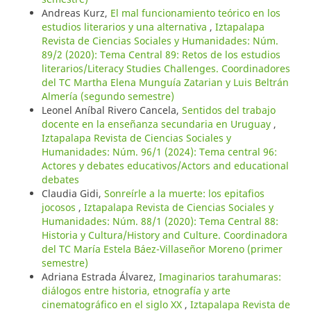
Andreas Kurz,
El mal funcionamiento teórico en los
estudios literarios y una alternativa
,
Iztapalapa
Revista de Ciencias Sociales y Humanidades: Núm.
89/2 (2020): Tema Central 89: Retos de los estudios
literarios/Literacy Studies Challenges. Coordinadores
del TC Martha Elena Munguía Zatarian y Luis Beltrán
Almería (segundo semestre)
Leonel Aníbal Rivero Cancela,
Sentidos del trabajo
docente en la enseñanza secundaria en Uruguay
,
Iztapalapa Revista de Ciencias Sociales y
Humanidades: Núm. 96/1 (2024): Tema central 96:
Actores y debates educativos/Actors and educational
debates
Claudia Gidi,
Sonreírle a la muerte: los epitafios
jocosos
,
Iztapalapa Revista de Ciencias Sociales y
Humanidades: Núm. 88/1 (2020): Tema Central 88:
Historia y Cultura/History and Culture. Coordinadora
del TC María Estela Báez-Villaseñor Moreno (primer
semestre)
Adriana Estrada Álvarez,
Imaginarios tarahumaras:
diálogos entre historia, etnografía y arte
cinematográfico en el siglo XX
,
Iztapalapa Revista de