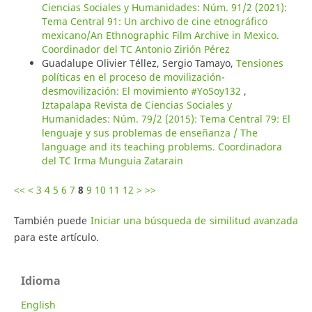
Ciencias Sociales y Humanidades: Núm. 91/2 (2021):
Tema Central 91: Un archivo de cine etnográfico
mexicano/An Ethnographic Film Archive in Mexico.
Coordinador del TC Antonio Zirión Pérez
Guadalupe Olivier Téllez, Sergio Tamayo,
Tensiones
políticas en el proceso de movilización-
desmovilización: El movimiento #YoSoy132
,
Iztapalapa Revista de Ciencias Sociales y
Humanidades: Núm. 79/2 (2015): Tema Central 79: El
lenguaje y sus problemas de enseñanza / The
language and its teaching problems. Coordinadora
del TC Irma Munguía Zatarain
<<
<
3
4
5
6
7
8
9
10
11
12
>
>>
También puede
Iniciar una búsqueda de similitud avanzada
para este artículo.
Idioma
English