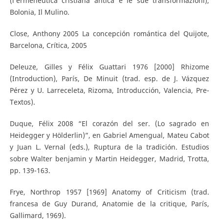
(l’ermeneutica cristiana antica e le sue transformazioni),
Bolonia, Il Mulino.
Close, Anthony 2005 La concepción romántica del Quijote,
Barcelona, Crítica, 2005
Deleuze, Gilles y Félix Guattari 1976 [2000] Rhizome
(Introduction), París, De Minuit (trad. esp. de J. Vázquez
Pérez y U. Larreceleta, Rizoma, Introducción, Valencia, Pre-
Textos).
Duque, Félix 2008 “El corazón del ser. (Lo sagrado en
Heidegger y Hölderlin)”, en Gabriel Amengual, Mateu Cabot
y Juan L. Vernal (eds.), Ruptura de la tradición. Estudios
sobre Walter benjamin y Martin Heidegger, Madrid, Trotta,
pp. 139-163.
Frye, Northrop 1957 [1969] Anatomy of Criticism (trad.
francesa de Guy Durand, Anatomie de la critique, París,
Gallimard, 1969).