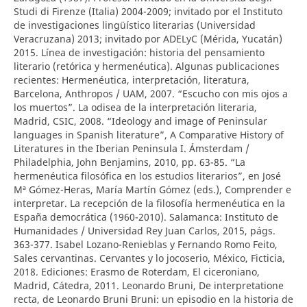
Studi di Firenze (Italia) 2004-2009; invitado por el Instituto
de investigaciones lingüístico literarias (Universidad
Veracruzana) 2013; invitado por ADELyC (Mérida, Yucatán)
2015. Línea de investigación: historia del pensamiento
literario (retórica y hermenéutica). Algunas publicaciones
recientes: Hermenéutica, interpretación, literatura,
Barcelona, Anthropos / UAM, 2007. “Escucho con mis ojos a
los muertos”. La odisea de la interpretación literaria,
Madrid, CSIC, 2008. “Ideology and image of Peninsular
languages in Spanish literature”, A Comparative History of
Literatures in the Iberian Peninsula I. Ámsterdam /
Philadelphia, John Benjamins, 2010, pp. 63-85. “La
hermenéutica filosófica en los estudios literarios”, en José
Mª Gómez-Heras, María Martín Gómez (eds.), Comprender e
interpretar. La recepción de la filosofía hermenéutica en la
España democrática (1960-2010). Salamanca: Instituto de
Humanidades / Universidad Rey Juan Carlos, 2015, págs.
363-377. Isabel Lozano-Renieblas y Fernando Romo Feito,
Sales cervantinas. Cervantes y lo jocoserio, México, Ficticia,
2018. Ediciones: Erasmo de Roterdam, El ciceroniano,
Madrid, Cátedra, 2011. Leonardo Bruni, De interpretatione
recta, de Leonardo Bruni Bruni: un episodio en la historia de