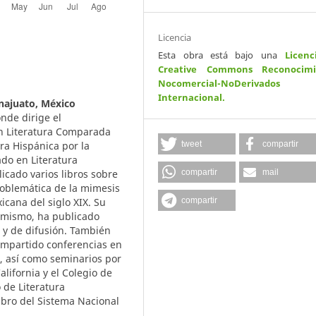
Licencia
Esta obra está bajo una
Licenc
Creative Commons Reconocimi
Nocomercial-NoDerivados
Internacional
.
najuato, México
nde dirige el
en Literatura Comparada
tweet
compartir
ra Hispánica por la
ado en Literatura
compartir
mail
icado varios libros sobre
roblemática de la mimesis
compartir
xicana del siglo XIX. Su
Asimismo, ha publicado
s y de difusión. También
 impartido conferencias en
s, así como seminarios por
lifornia y el Colegio de
o de Literatura
bro del Sistema Nacional