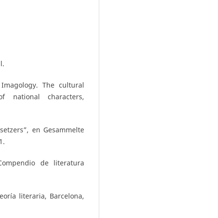
l.
 Imagology. The cultural
of national characters,
setzers”, en Gesammelte
1.
Compendio de literatura
oría literaria, Barcelona,