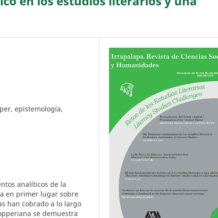
co en los estudios literarios y una
opper, epistemología,
ntos analíticos de la
na en primer lugar sobre
ias han cobrado a lo largo
 popperiana se demuestra