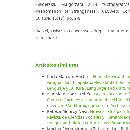
Swiderska, Malgorzata 2013 “Comparativ
Phenomenon of Strangeness”, CLCWeb: Comp
Culture, 15(13), pp. 2-8.
Walzel, Oskar 1917 Wechselseitige Erhellung de
& Reichard.
Artículos similares
Karla Marrufo Huchim,
El hombre inútil en
vanguardia
,
Iztapalapa Revista de Cienci
Lenguaje y Cultura /Language and Culture
Ivannia Barboza Leitón,
Las luchas campe
Ciencias Sociales y Humanidades: Núm. 91/
mexicano/An Ethnographic Film Archive in
Rebeca Monroy Nasr,
Nuevos retos para los
Revista de Ciencias Sociales y Humanidade
Images and digital culture. Coordinadora 
Martha Elena Munguía Zatarain, Luis Belt