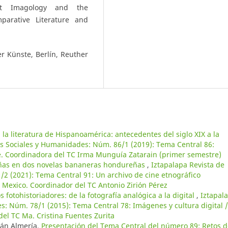
ist Imagology and the
arative Literature and
r Künste, Berlín, Reuther
 la literatura de Hispanoamérica: antecedentes del siglo XIX a la
as Sociales y Humanidades: Núm. 86/1 (2019): Tema Central 86:
. Coordinadora del TC Irma Munguía Zatarain (primer semestre)
ñas en dos novelas bananeras hondureñas
,
Iztapalapa Revista de
2 (2021): Tema Central 91: Un archivo de cine etnográfico
 Mexico. Coordinador del TC Antonio Zirión Pérez
 fotohistoriadores: de la fotografía analógica a la digital
,
Iztapal
s: Núm. 78/1 (2015): Tema Central 78: Imágenes y cultura digital /
del TC Ma. Cristina Fuentes Zurita
rán Almería,
Presentación del Tema Central del número 89: Retos d