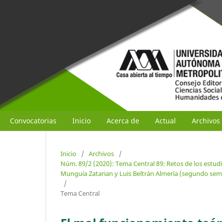
Convocatorias
Inicio
Acerca de
Actual
Archivos
Inicio
/
Archivos
/
Núm. 89/2 (2020): Tema Central 89: Retos de los estudi
Munguía Zatarian y Luis Beltrán Almería (segundo sem
/
Tema Central