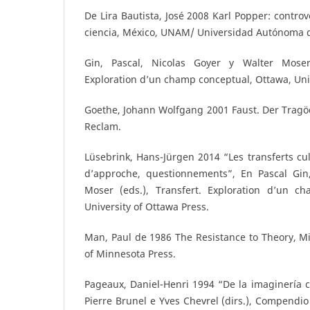
De Lira Bautista, José 2008 Karl Popper: controve
ciencia, México, UNAM/ Universidad Autónoma d
Gin, Pascal, Nicolas Goyer y Walter Moser
Exploration d’un champ conceptual, Ottawa, Univ
Goethe, Johann Wolfgang 2001 Faust. Der Tragödi
Reclam.
Lüsebrink, Hans-Jürgen 2014 “Les transferts cul
d’approche, questionnements”, En Pascal Gin
Moser (eds.), Transfert. Exploration d’un c
University of Ottawa Press.
Man, Paul de 1986 The Resistance to Theory, Mi
of Minnesota Press.
Pageaux, Daniel-Henri 1994 “De la imaginería cu
Pierre Brunel e Yves Chevrel (dirs.), Compendio