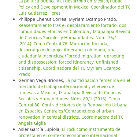
La política pública y el desarrollo en México/Public
Policy and Development in Mexico. Coordinador del TC
Luis Gutiérrez Flores
Philippe Chenut Correa, Myriam Ocampo Prado,
Reasentamiento tras el desplazamiento forzado: dos
comunidades étnicas en Colombia
,
Iztapalapa Revista
de Ciencias Sociales y Humanidades: Núm. 76/1
(2014): Tema Central 76: Migración forzada,
desarraigo y despojo: itinerancia obligada, una
ciudadanía inconclusa/Forced migration, uprooting
and dispossession: forced itinerancy, unfinished
citizenship. Coordinadora del TC Myriam Ocampo
Prado
Germán Vega Briones,
La participación femenina en el
mercado de trabajo internacional y el envío de
remesas a México
,
Iztapalapa Revista de Ciencias
Sociales y Humanidades: Núm. 80/1 (2016): Tema
Central 80: Contradicciones de la Renovación Urbana
en Espacios Centrales/Contradictions of urban
renovation in central districts. Coordinadora del TC
Angela Giglia
Asier García Lupiola,
El rock como instrumento de
protesta en el contexto económico internacional