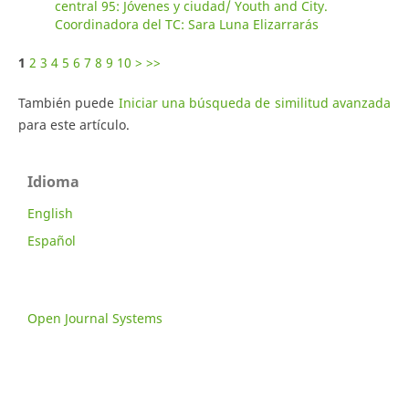
central 95: Jóvenes y ciudad/ Youth and City.
Coordinadora del TC: Sara Luna Elizarrarás
1
2
3
4
5
6
7
8
9
10
>
>>
También puede
Iniciar una búsqueda de similitud avanzada
para este artículo.
Idioma
English
Español
Open Journal Systems