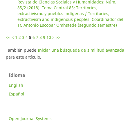
Revista de Ciencias Sociales y Humanidades: Núm.
85/2 (2018): Tema Central 85: Territorios,
extractivismo y pueblos indígenas / Territories,
extractivism and indigenous peoples. Coordinador del
TC Antonio Escobar Omhstede (segundo semestre)
<<
<
1
2
3
4
5
6
7
8
9
10
>
>>
También puede
Iniciar una búsqueda de similitud avanzada
para este artículo.
Idioma
English
Español
Open Journal Systems