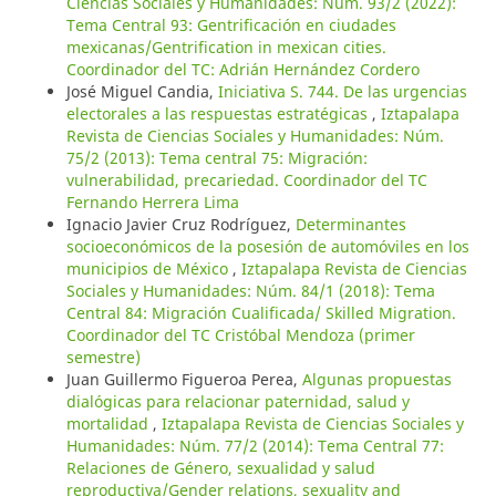
Ciencias Sociales y Humanidades: Núm. 93/2 (2022):
Tema Central 93: Gentrificación en ciudades
mexicanas/Gentrification in mexican cities.
Coordinador del TC: Adrián Hernández Cordero
José Miguel Candia,
Iniciativa S. 744. De las urgencias
electorales a las respuestas estratégicas
,
Iztapalapa
Revista de Ciencias Sociales y Humanidades: Núm.
75/2 (2013): Tema central 75: Migración:
vulnerabilidad, precariedad. Coordinador del TC
Fernando Herrera Lima
Ignacio Javier Cruz Rodríguez,
Determinantes
socioeconómicos de la posesión de automóviles en los
municipios de México
,
Iztapalapa Revista de Ciencias
Sociales y Humanidades: Núm. 84/1 (2018): Tema
Central 84: Migración Cualificada/ Skilled Migration.
Coordinador del TC Cristóbal Mendoza (primer
semestre)
Juan Guillermo Figueroa Perea,
Algunas propuestas
dialógicas para relacionar paternidad, salud y
mortalidad
,
Iztapalapa Revista de Ciencias Sociales y
Humanidades: Núm. 77/2 (2014): Tema Central 77:
Relaciones de Género, sexualidad y salud
reproductiva/Gender relations, sexuality and