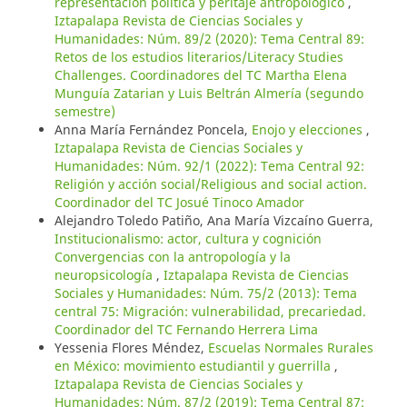
representación política y peritaje antropológico
,
Iztapalapa Revista de Ciencias Sociales y
Humanidades: Núm. 89/2 (2020): Tema Central 89:
Retos de los estudios literarios/Literacy Studies
Challenges. Coordinadores del TC Martha Elena
Munguía Zatarian y Luis Beltrán Almería (segundo
semestre)
Anna María Fernández Poncela,
Enojo y elecciones
,
Iztapalapa Revista de Ciencias Sociales y
Humanidades: Núm. 92/1 (2022): Tema Central 92:
Religión y acción social/Religious and social action.
Coordinador del TC Josué Tinoco Amador
Alejandro Toledo Patiño, Ana María Vizcaíno Guerra,
Institucionalismo: actor, cultura y cognición
Convergencias con la antropología y la
neuropsicología
,
Iztapalapa Revista de Ciencias
Sociales y Humanidades: Núm. 75/2 (2013): Tema
central 75: Migración: vulnerabilidad, precariedad.
Coordinador del TC Fernando Herrera Lima
Yessenia Flores Méndez,
Escuelas Normales Rurales
en México: movimiento estudiantil y guerrilla
,
Iztapalapa Revista de Ciencias Sociales y
Humanidades: Núm. 87/2 (2019): Tema Central 87: