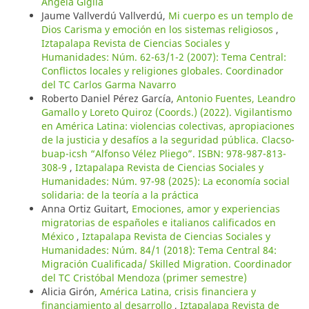
Angela Giglia
Jaume Vallverdú Vallverdú,
Mi cuerpo es un templo de
Dios Carisma y emoción en los sistemas religiosos
,
Iztapalapa Revista de Ciencias Sociales y
Humanidades: Núm. 62-63/1-2 (2007): Tema Central:
Conflictos locales y religiones globales. Coordinador
del TC Carlos Garma Navarro
Roberto Daniel Pérez García,
Antonio Fuentes, Leandro
Gamallo y Loreto Quiroz (Coords.) (2022). Vigilantismo
en América Latina: violencias colectivas, apropiaciones
de la justicia y desafíos a la seguridad pública. Clacso-
buap-icsh “Alfonso Vélez Pliego”. ISBN: 978-987-813-
308-9
,
Iztapalapa Revista de Ciencias Sociales y
Humanidades: Núm. 97-98 (2025): La economía social
solidaria: de la teoría a la práctica
Anna Ortiz Guitart,
Emociones, amor y experiencias
migratorias de españoles e italianos calificados en
México
,
Iztapalapa Revista de Ciencias Sociales y
Humanidades: Núm. 84/1 (2018): Tema Central 84:
Migración Cualificada/ Skilled Migration. Coordinador
del TC Cristóbal Mendoza (primer semestre)
Alicia Girón,
América Latina, crisis financiera y
financiamiento al desarrollo
,
Iztapalapa Revista de