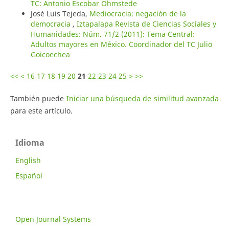
TC: Antonio Escobar Ohmstede
José Luis Tejeda,
Mediocracia: negación de la
democracia
,
Iztapalapa Revista de Ciencias Sociales y
Humanidades: Núm. 71/2 (2011): Tema Central:
Adultos mayores en México. Coordinador del TC Julio
Goicoechea
<<
<
16
17
18
19
20
21
22
23
24
25
>
>>
También puede
Iniciar una búsqueda de similitud avanzada
para este artículo.
Idioma
English
Español
Open Journal Systems