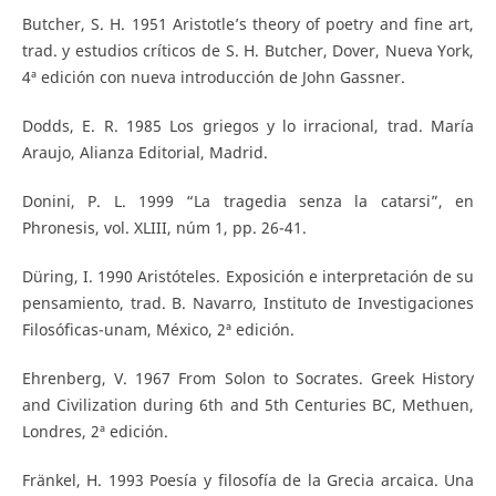
Butcher, S. H. 1951 Aristotle’s theory of poetry and fine art,
trad. y estudios críticos de S. H. Butcher, Dover, Nueva York,
4ª edición con nueva introducción de John Gassner.
Dodds, E. R. 1985 Los griegos y lo irracional, trad. María
Araujo, Alianza Editorial, Madrid.
Donini, P. L. 1999 “La tragedia senza la catarsi”, en
Phronesis, vol. XLIII, núm 1, pp. 26-41.
Düring, I. 1990 Aristóteles. Exposición e interpretación de su
pensamiento, trad. B. Navarro, Instituto de Investigaciones
Filosóficas-unam, México, 2ª edición.
Ehrenberg, V. 1967 From Solon to Socrates. Greek History
and Civilization during 6th and 5th Centuries BC, Methuen,
Londres, 2ª edición.
Fränkel, H. 1993 Poesía y filosofía de la Grecia arcaica. Una