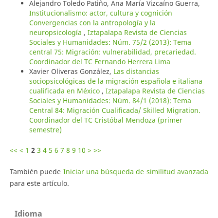
Alejandro Toledo Patiño, Ana María Vizcaíno Guerra,
Institucionalismo: actor, cultura y cognición
Convergencias con la antropología y la
neuropsicología
,
Iztapalapa Revista de Ciencias
Sociales y Humanidades: Núm. 75/2 (2013): Tema
central 75: Migración: vulnerabilidad, precariedad.
Coordinador del TC Fernando Herrera Lima
Xavier Oliveras González,
Las distancias
sociopsicológicas de la migración española e italiana
cualificada en México
,
Iztapalapa Revista de Ciencias
Sociales y Humanidades: Núm. 84/1 (2018): Tema
Central 84: Migración Cualificada/ Skilled Migration.
Coordinador del TC Cristóbal Mendoza (primer
semestre)
<<
<
1
2
3
4
5
6
7
8
9
10
>
>>
También puede
Iniciar una búsqueda de similitud avanzada
para este artículo.
Idioma