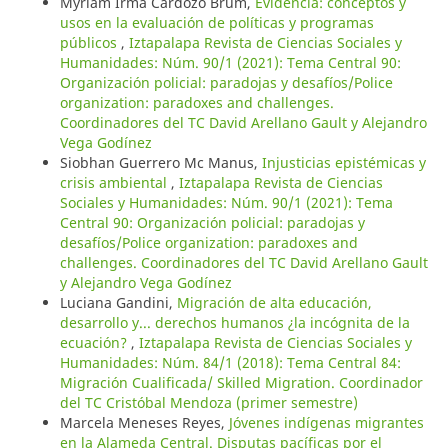
Myriam Irma Cardozo Brum,
Evidencia: conceptos y
usos en la evaluación de políticas y programas
públicos
,
Iztapalapa Revista de Ciencias Sociales y
Humanidades: Núm. 90/1 (2021): Tema Central 90:
Organización policial: paradojas y desafíos/Police
organization: paradoxes and challenges.
Coordinadores del TC David Arellano Gault y Alejandro
Vega Godínez
Siobhan Guerrero Mc Manus,
Injusticias epistémicas y
crisis ambiental
,
Iztapalapa Revista de Ciencias
Sociales y Humanidades: Núm. 90/1 (2021): Tema
Central 90: Organización policial: paradojas y
desafíos/Police organization: paradoxes and
challenges. Coordinadores del TC David Arellano Gault
y Alejandro Vega Godínez
Luciana Gandini,
Migración de alta educación,
desarrollo y... derechos humanos ¿la incógnita de la
ecuación?
,
Iztapalapa Revista de Ciencias Sociales y
Humanidades: Núm. 84/1 (2018): Tema Central 84:
Migración Cualificada/ Skilled Migration. Coordinador
del TC Cristóbal Mendoza (primer semestre)
Marcela Meneses Reyes,
Jóvenes indígenas migrantes
en la Alameda Central. Disputas pacíficas por el