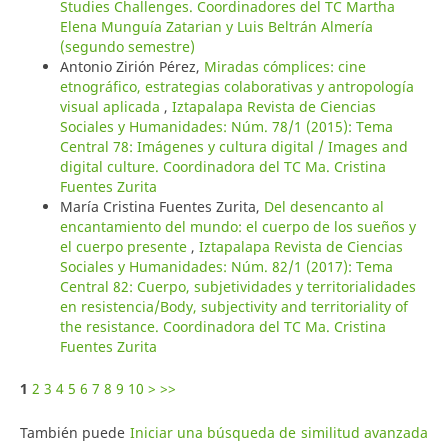
Studies Challenges. Coordinadores del TC Martha
Elena Munguía Zatarian y Luis Beltrán Almería
(segundo semestre)
Antonio Zirión Pérez,
Miradas cómplices: cine
etnográfico, estrategias colaborativas y antropología
visual aplicada
,
Iztapalapa Revista de Ciencias
Sociales y Humanidades: Núm. 78/1 (2015): Tema
Central 78: Imágenes y cultura digital / Images and
digital culture. Coordinadora del TC Ma. Cristina
Fuentes Zurita
María Cristina Fuentes Zurita,
Del desencanto al
encantamiento del mundo: el cuerpo de los sueños y
el cuerpo presente
,
Iztapalapa Revista de Ciencias
Sociales y Humanidades: Núm. 82/1 (2017): Tema
Central 82: Cuerpo, subjetividades y territorialidades
en resistencia/Body, subjectivity and territoriality of
the resistance. Coordinadora del TC Ma. Cristina
Fuentes Zurita
1
2
3
4
5
6
7
8
9
10
>
>>
También puede
Iniciar una búsqueda de similitud avanzada