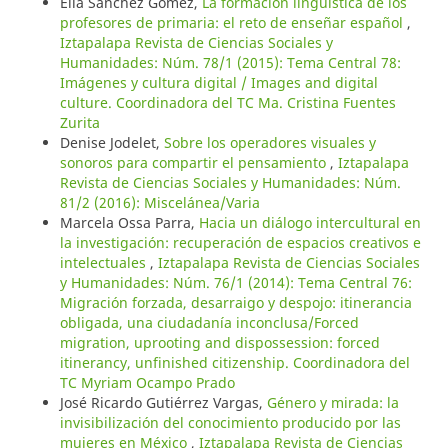
Elia Sánchez Gómez,
La formación lingüística de los
profesores de primaria: el reto de enseñar español
,
Iztapalapa Revista de Ciencias Sociales y
Humanidades: Núm. 78/1 (2015): Tema Central 78:
Imágenes y cultura digital / Images and digital
culture. Coordinadora del TC Ma. Cristina Fuentes
Zurita
Denise Jodelet,
Sobre los operadores visuales y
sonoros para compartir el pensamiento
,
Iztapalapa
Revista de Ciencias Sociales y Humanidades: Núm.
81/2 (2016): Miscelánea/Varia
Marcela Ossa Parra,
Hacia un diálogo intercultural en
la investigación: recuperación de espacios creativos e
intelectuales
,
Iztapalapa Revista de Ciencias Sociales
y Humanidades: Núm. 76/1 (2014): Tema Central 76:
Migración forzada, desarraigo y despojo: itinerancia
obligada, una ciudadanía inconclusa/Forced
migration, uprooting and dispossession: forced
itinerancy, unfinished citizenship. Coordinadora del
TC Myriam Ocampo Prado
José Ricardo Gutiérrez Vargas,
Género y mirada: la
invisibilización del conocimiento producido por las
mujeres en México
,
Iztapalapa Revista de Ciencias