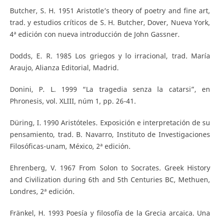
Butcher, S. H. 1951 Aristotle’s theory of poetry and fine art,
trad. y estudios críticos de S. H. Butcher, Dover, Nueva York,
4ª edición con nueva introducción de John Gassner.
Dodds, E. R. 1985 Los griegos y lo irracional, trad. María
Araujo, Alianza Editorial, Madrid.
Donini, P. L. 1999 “La tragedia senza la catarsi”, en
Phronesis, vol. XLIII, núm 1, pp. 26-41.
Düring, I. 1990 Aristóteles. Exposición e interpretación de su
pensamiento, trad. B. Navarro, Instituto de Investigaciones
Filosóficas-unam, México, 2ª edición.
Ehrenberg, V. 1967 From Solon to Socrates. Greek History
and Civilization during 6th and 5th Centuries BC, Methuen,
Londres, 2ª edición.
Fränkel, H. 1993 Poesía y filosofía de la Grecia arcaica. Una