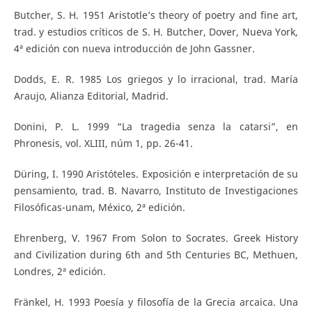
Butcher, S. H. 1951 Aristotle’s theory of poetry and fine art,
trad. y estudios críticos de S. H. Butcher, Dover, Nueva York,
4ª edición con nueva introducción de John Gassner.
Dodds, E. R. 1985 Los griegos y lo irracional, trad. María
Araujo, Alianza Editorial, Madrid.
Donini, P. L. 1999 “La tragedia senza la catarsi”, en
Phronesis, vol. XLIII, núm 1, pp. 26-41.
Düring, I. 1990 Aristóteles. Exposición e interpretación de su
pensamiento, trad. B. Navarro, Instituto de Investigaciones
Filosóficas-unam, México, 2ª edición.
Ehrenberg, V. 1967 From Solon to Socrates. Greek History
and Civilization during 6th and 5th Centuries BC, Methuen,
Londres, 2ª edición.
Fränkel, H. 1993 Poesía y filosofía de la Grecia arcaica. Una