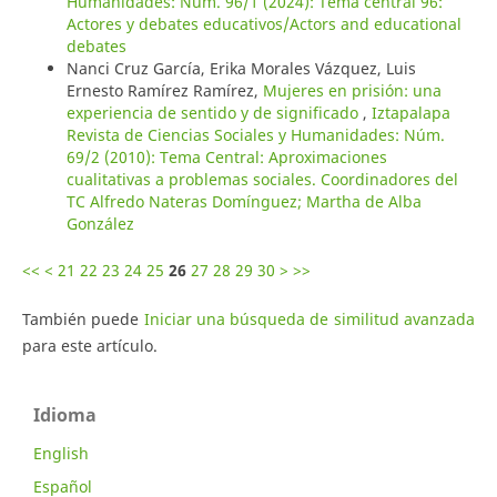
Humanidades: Núm. 96/1 (2024): Tema central 96:
Actores y debates educativos/Actors and educational
debates
Nanci Cruz García, Erika Morales Vázquez, Luis
Ernesto Ramírez Ramírez,
Mujeres en prisión: una
experiencia de sentido y de significado
,
Iztapalapa
Revista de Ciencias Sociales y Humanidades: Núm.
69/2 (2010): Tema Central: Aproximaciones
cualitativas a problemas sociales. Coordinadores del
TC Alfredo Nateras Domínguez; Martha de Alba
González
<<
<
21
22
23
24
25
26
27
28
29
30
>
>>
También puede
Iniciar una búsqueda de similitud avanzada
para este artículo.
Idioma
English
Español