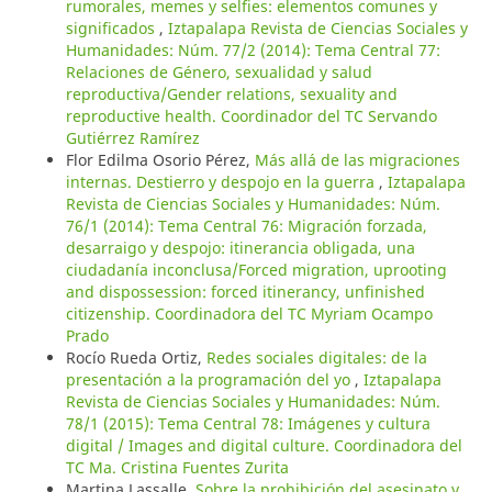
rumorales, memes y selfies: elementos comunes y
significados
,
Iztapalapa Revista de Ciencias Sociales y
Humanidades: Núm. 77/2 (2014): Tema Central 77:
Relaciones de Género, sexualidad y salud
reproductiva/Gender relations, sexuality and
reproductive health. Coordinador del TC Servando
Gutiérrez Ramírez
Flor Edilma Osorio Pérez,
Más allá de las migraciones
internas. Destierro y despojo en la guerra
,
Iztapalapa
Revista de Ciencias Sociales y Humanidades: Núm.
76/1 (2014): Tema Central 76: Migración forzada,
desarraigo y despojo: itinerancia obligada, una
ciudadanía inconclusa/Forced migration, uprooting
and dispossession: forced itinerancy, unfinished
citizenship. Coordinadora del TC Myriam Ocampo
Prado
Rocío Rueda Ortiz,
Redes sociales digitales: de la
presentación a la programación del yo
,
Iztapalapa
Revista de Ciencias Sociales y Humanidades: Núm.
78/1 (2015): Tema Central 78: Imágenes y cultura
digital / Images and digital culture. Coordinadora del
TC Ma. Cristina Fuentes Zurita
Martina Lassalle,
Sobre la prohibición del asesinato y