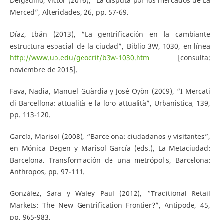
Delgadillo, Víctor (2016), “La disputa por los mercados de La
Merced”, Alteridades, 26, pp. 57-69.
Díaz, Ibán (2013), “La gentrificación en la cambiante
estructura espacial de la ciudad”, Biblio 3W, 1030, en línea
http://www.ub.edu/geocrit/b3w-1030.htm
[consulta:
noviembre de 2015].
Fava, Nadia, Manuel Guàrdia y José Oyòn (2009), “I Mercati
di Barcellona: attualità e la loro attualità”, Urbanistica, 139,
pp. 113-120.
García, Marisol (2008), “Barcelona: ciudadanos y visitantes”,
en Mónica Degen y Marisol García (eds.), La Metaciudad:
Barcelona. Transformación de una metrópolis, Barcelona:
Anthropos, pp. 97-111.
González, Sara y Waley Paul (2012), “Traditional Retail
Markets: The New Gentrification Frontier?”, Antipode, 45,
pp. 965-983.