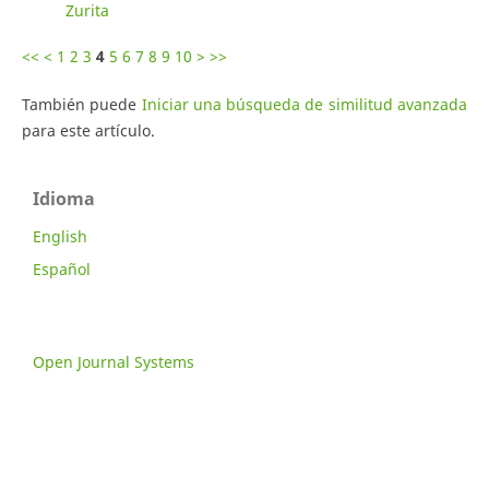
Zurita
<<
<
1
2
3
4
5
6
7
8
9
10
>
>>
También puede
Iniciar una búsqueda de similitud avanzada
para este artículo.
Idioma
English
Español
Open Journal Systems