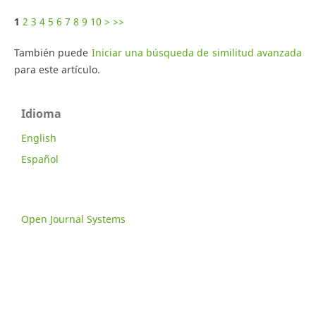
1
2
3
4
5
6
7
8
9
10
>
>>
También puede
Iniciar una búsqueda de similitud avanzada
para este artículo.
Idioma
English
Español
Open Journal Systems