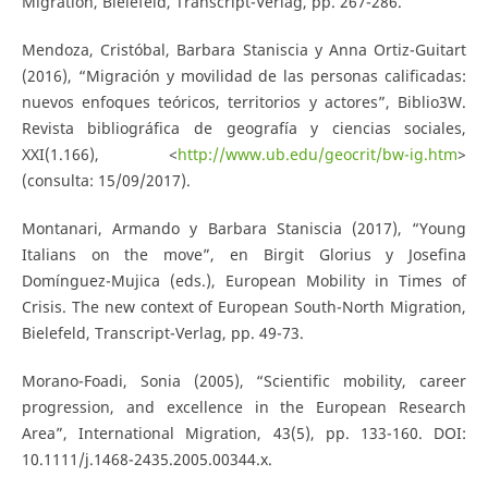
Migration, Bielefeld, Transcript-Verlag, pp. 267-286.
Mendoza, Cristóbal, Barbara Staniscia y Anna Ortiz-Guitart
(2016), “Migración y movilidad de las personas calificadas:
nuevos enfoques teóricos, territorios y actores”, Biblio3W.
Revista bibliográfica de geografía y ciencias sociales,
XXI(1.166), <
http://www.ub.edu/geocrit/bw-ig.htm
>
(consulta: 15/09/2017).
Montanari, Armando y Barbara Staniscia (2017), “Young
Italians on the move”, en Birgit Glorius y Josefina
Domínguez-Mujica (eds.), European Mobility in Times of
Crisis. The new context of European South-North Migration,
Bielefeld, Transcript-Verlag, pp. 49-73.
Morano-Foadi, Sonia (2005), “Scientific mobility, career
progression, and excellence in the European Research
Area”, International Migration, 43(5), pp. 133-160. DOI:
10.1111/j.1468-2435.2005.00344.x.