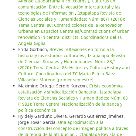
Alfonso Guadarrama Rico (coords.), Culturas en
comunicación: Entre la vocación intercultural y las
tecnologías de información
,
Iztapalapa Revista de
Ciencias Sociales y Humanidades: Núm. 80/1 (2016):
Tema Central 80: Contradicciones de la Renovación
Urbana en Espacios Centrales/Contradictions of urban
renovation in central districts. Coordinadora del TC
Angela Giglia
Frida Gorbach,
Breves reflexiones en torno a la
historia y los estudios culturales
,
Iztapalapa Revista
de Ciencias Sociales y Humanidades: Núm. 88/1
(2020): Tema Central 88: Historia y Cultura/History and
Culture. Coordinadora del TC María Estela Báez-
Villaseñor Moreno (primer semestre)
Maximino Ortega, Sergio Kurzcyn,
Crisis económica,
estatización y sindicalización Bancaria
,
Iztapalapa
Revista de Ciencias Sociales y Humanidades: Núm. 08
(1983): Tema Central Nacionalización de la banca y
política económica
Hyldely Garduño Olvera, Gerardo Gutiérrez Jiménez,
Jorge Tovar García,
Una aproximación a la
construcción del concepto de imagen política a través
de la teoría de la atribución
,
Iztapalapa Revista de