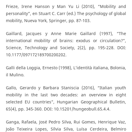
Frieze, Irene Hanson y Man Yu Li (2010), “Mobility and
personality”, en Stuart C. Carr (ed.) The psychology of global
mobility, Nueva York, Springer, pp. 87-103.
Gaillard, Jacques y Anne Marie Gaillard (1997), “The
international mobility of brains: exodus or circulation?”,
Science, Technology and Society, 2(2), pp. 195-228. DOI:
10.1177/097172189700200202.
Galli della Loggia, Ernesto (1998), L’identità italiana, Bolonia,
il Mulino.
Gallo, Gerardo y Barbara Staniscia (2016), “Italian youth
mobility in the last two decades: an overview in eight
selected EU countries”, Hungarian Geographical Bulletin,
65(4), pp. 345-360. DOI: 10.15201/hungeobull.65.4.4.
Ganga, Rafaela, José Pedro Silva, Rui Gomes, Henrique Vaz,
João Teixeira Lopes, Sílvia Silva, Luísa Cerdeira, Belmiro