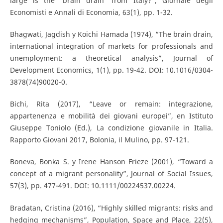
large is the ‘brain drain’ from Italy?”, Giornale degli
Economisti e Annali di Economia, 63(1), pp. 1-32.
Bhagwati, Jagdish y Koichi Hamada (1974), “The brain drain,
international integration of markets for professionals and
unemployment: a theoretical analysis”, Journal of
Development Economics, 1(1), pp. 19-42. DOI: 10.1016/0304-
3878(74)90020-0.
Bichi, Rita (2017), “Leave or remain: integrazione,
appartenenza e mobilità dei giovani europei”, en Istituto
Giuseppe Toniolo (Ed.), La condizione giovanile in Italia.
Rapporto Giovani 2017, Bolonia, il Mulino, pp. 97-121.
Boneva, Bonka S. y Irene Hanson Frieze (2001), “Toward a
concept of a migrant personality”, Journal of Social Issues,
57(3), pp. 477-491. DOI: 10.1111/00224537.00224.
Bradatan, Cristina (2016), “Highly skilled migrants: risks and
hedging mechanisms”, Population, Space and Place, 22(5),