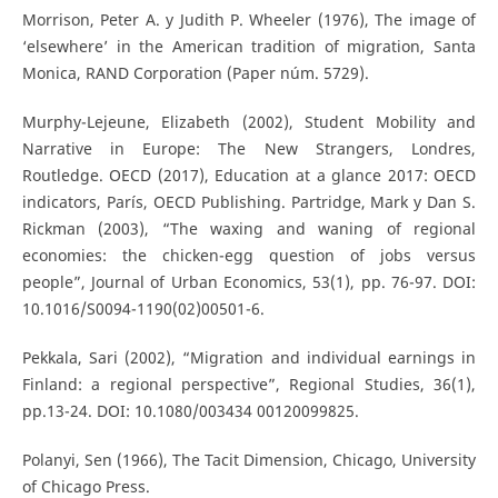
Morrison, Peter A. y Judith P. Wheeler (1976), The image of
‘elsewhere’ in the American tradition of migration, Santa
Monica, RAND Corporation (Paper núm. 5729).
Murphy-Lejeune, Elizabeth (2002), Student Mobility and
Narrative in Europe: The New Strangers, Londres,
Routledge. OECD (2017), Education at a glance 2017: OECD
indicators, París, OECD Publishing. Partridge, Mark y Dan S.
Rickman (2003), “The waxing and waning of regional
economies: the chicken-egg question of jobs versus
people”, Journal of Urban Economics, 53(1), pp. 76-97. DOI:
10.1016/S0094-1190(02)00501-6.
Pekkala, Sari (2002), “Migration and individual earnings in
Finland: a regional perspective”, Regional Studies, 36(1),
pp.13-24. DOI: 10.1080/003434 00120099825.
Polanyi, Sen (1966), The Tacit Dimension, Chicago, University
of Chicago Press.