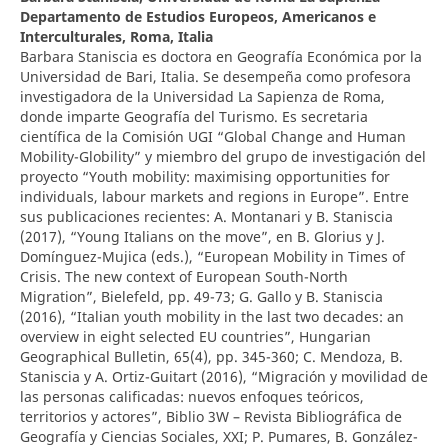
Departamento de Estudios Europeos, Americanos e
Interculturales, Roma, Italia
Barbara Staniscia es doctora en Geografía Económica por la
Universidad de Bari, Italia. Se desempeña como profesora
investigadora de la Universidad La Sapienza de Roma,
donde imparte Geografía del Turismo. Es secretaria
científica de la Comisión UGI “Global Change and Human
Mobility-Globility” y miembro del grupo de investigación del
proyecto “Youth mobility: maximising opportunities for
individuals, labour markets and regions in Europe”. Entre
sus publicaciones recientes: A. Montanari y B. Staniscia
(2017), “Young Italians on the move”, en B. Glorius y J.
Domínguez-Mujica (eds.), “European Mobility in Times of
Crisis. The new context of European South-North
Migration”, Bielefeld, pp. 49-73; G. Gallo y B. Staniscia
(2016), “Italian youth mobility in the last two decades: an
overview in eight selected EU countries”, Hungarian
Geographical Bulletin, 65(4), pp. 345-360; C. Mendoza, B.
Staniscia y A. Ortiz-Guitart (2016), “Migración y movilidad de
las personas calificadas: nuevos enfoques teóricos,
territorios y actores”, Biblio 3W – Revista Bibliográfica de
Geografía y Ciencias Sociales, XXI; P. Pumares, B. González-