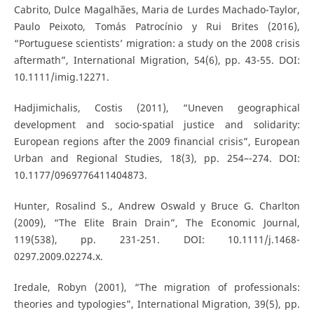
Cabrito, Dulce Magalhães, Maria de Lurdes Machado-Taylor,
Paulo Peixoto, Tomás Patrocínio y Rui Brites (2016),
“Portuguese scientists’ migration: a study on the 2008 crisis
aftermath”, International Migration, 54(6), pp. 43-55. DOI:
10.1111/imig.12271.
Hadjimichalis, Costis (2011), “Uneven geographical
development and socio-spatial justice and solidarity:
European regions after the 2009 financial crisis”, European
Urban and Regional Studies, 18(3), pp. 254–-274. DOI:
10.1177/0969776411404873.
Hunter, Rosalind S., Andrew Oswald y Bruce G. Charlton
(2009), “The Elite Brain Drain”, The Economic Journal,
119(538), pp. 231-251. DOI: 10.1111/j.1468-
0297.2009.02274.x.
Iredale, Robyn (2001), “The migration of professionals:
theories and typologies”, International Migration, 39(5), pp.