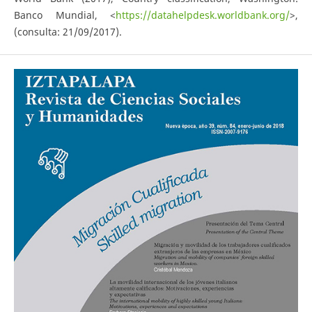
Banco Mundial, <
https://datahelpdesk.worldbank.org/
>,
(consulta: 21/09/2017).