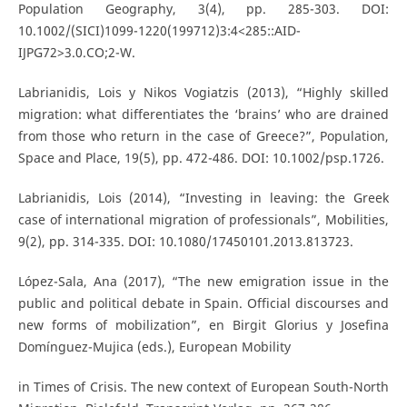
Population Geography, 3(4), pp. 285-303. DOI:
10.1002/(SICI)1099-1220(199712)3:4<285::AID-
IJPG72>3.0.CO;2-W.
Labrianidis, Lois y Nikos Vogiatzis (2013), “Highly skilled
migration: what differentiates the ‘brains’ who are drained
from those who return in the case of Greece?”, Population,
Space and Place, 19(5), pp. 472-486. DOI: 10.1002/psp.1726.
Labrianidis, Lois (2014), “Investing in leaving: the Greek
case of international migration of professionals”, Mobilities,
9(2), pp. 314-335. DOI: 10.1080/17450101.2013.813723.
López-Sala, Ana (2017), “The new emigration issue in the
public and political debate in Spain. Official discourses and
new forms of mobilization”, en Birgit Glorius y Josefina
Domínguez-Mujica (eds.), European Mobility
in Times of Crisis. The new context of European South-North