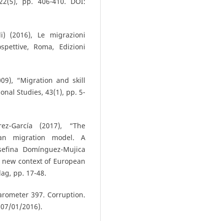
2(5), pp. 406-410. DOI:
i) (2016), Le migrazioni
rospettive, Roma, Edizioni
9), “Migration and skill
onal Studies, 43(1), pp. 5-
ez-García (2017), “The
an migration model. A
osefina Domínguez-Mujica
he new context of European
lag, pp. 17-48.
rometer 397. Corruption.
 07/01/2016).