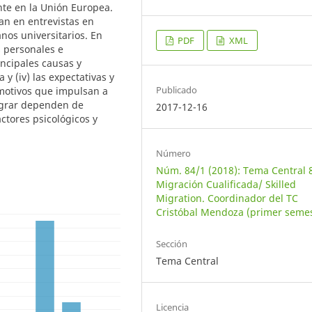
te en la Unión Europea.
an en entrevistas en
nos universitarios. En
PDF
XML
as personales e
incipales causas y
a y (iv) las expectativas y
Publicado
 motivos que impulsan a
migrar dependen de
2017-12-16
actores psicológicos y
Número
Núm. 84/1 (2018): Tema Central 
Migración Cualificada/ Skilled
Migration. Coordinador del TC
Cristóbal Mendoza (primer semes
Sección
Tema Central
Licencia