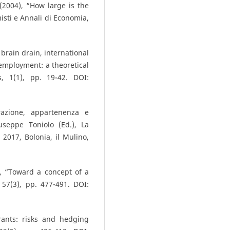
(2004), “How large is the
misti e Annali di Economia,
brain drain, international
employment: a theoretical
, 1(1), pp. 19-42. DOI:
razione, appartenenza e
useppe Toniolo (Ed.), La
 2017, Bolonia, il Mulino,
, “Toward a concept of a
 57(3), pp. 477-491. DOI:
grants: risks and hedging