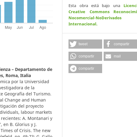
Esta obra está bajo una
Licenc
Creative Commons Reconocimi
Nocomercial-NoDerivados
Internacional
.
tweet
compartir
compartir
mail
compartir
ienza – Departamento de
s, Roma, Italia
ómica por la Universidad
vestigadora de la
e Geografía del Turismo.
lobal Change and Human
tigación del proyecto
ndividuals, labour markets
 recientes: A. Montanari y
 en B. Glorius y J.
Times of Crisis. The new
efeld, pp. 49-73; G. Gallo