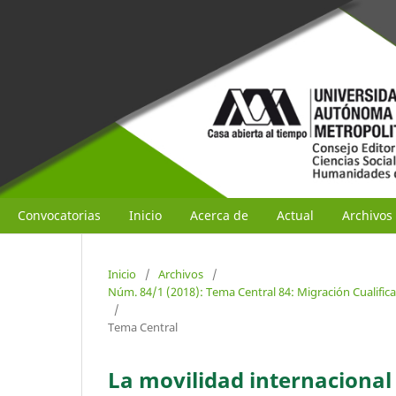
Convocatorias
Inicio
Acerca de
Actual
Archivos
Inicio
/
Archivos
/
Núm. 84/1 (2018): Tema Central 84: Migración Cualific
/
Tema Central
La movilidad internacional 