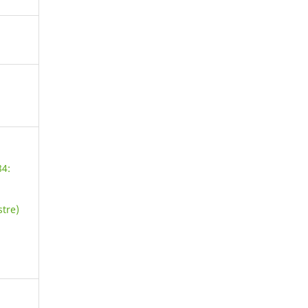
84:
tre)