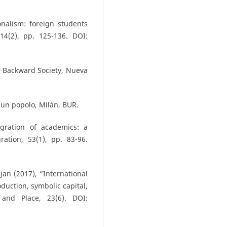
onalism: foreign students
14(2), pp. 125-136. DOI:
a Backward Society, Nueva
 di un popolo, Milán, BUR.
igration of academics: a
ration, 53(1), pp. 83-96.
an (2017), “International
duction, symbolic capital,
 and Place, 23(6). DOI: