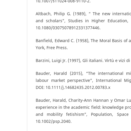
10.1007/s11024-008-9110-2.
Altbach, Philip G. (1989), “ The new internati
and scholars”, Studies in Higher Education, 
10.1080/03075078912331377446.
Banfield, Edward C. (1958), The Moral Basis of 
York, Free Press.
Barzini, Luigi Jr. (1997), Gli italiani. Virtù e vizi
Bauder, Harald (2015), “The international m
labour market perspective”, International Mig
DOI: 10.1111/j.14682435.2012.00783.x
Bauder, Harald, Charity-Ann Hannan y Omar Luj
experience in the academic field: knowledge pro
and mobility fetishism”, Population, Space
10.1002/psp.2040.