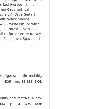
the last two decades: an
arian Geographical
scia y A. Ortiz-Guitart
alificadas: nuevos
3W – Revista Bibliográfica
, B. González-Martin, A.
l recíproco entre Italia y
s”, Population, Space and
edge: scientific mobility
, 43(5), pp. 66-131. DOI:
obility and metrics: a new
46(4), pp. 411-435. DOI: