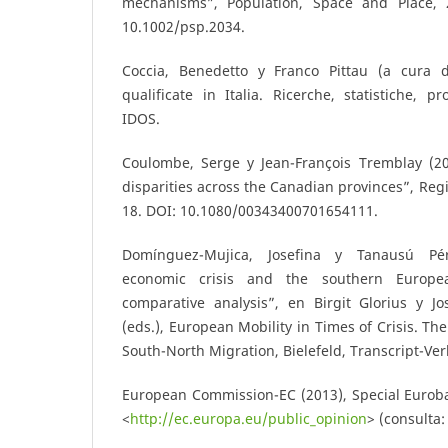
mechanisms”, Population, Space and Place, 2
10.1002/psp.2034.
Coccia, Benedetto y Franco Pittau (a cura d
qualificate in Italia. Ricerche, statistiche, p
IDOS.
Coulombe, Serge y Jean-François Tremblay (200
disparities across the Canadian provinces”, Regi
18. DOI: 10.1080/00343400701654111.
Domínguez-Mujica, Josefina y Tanausú Pér
economic crisis and the southern Europe
comparative analysis”, en Birgit Glorius y J
(eds.), European Mobility in Times of Crisis. T
South-North Migration, Bielefeld, Transcript-Ver
European Commission-EC (2013), Special Euroba
<
http://ec.europa.eu/public_opinion
> (consulta: