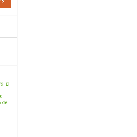
9: El
s
 del