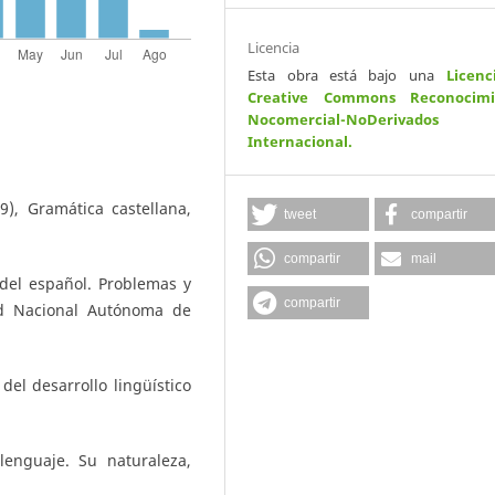
Licencia
Esta obra está bajo una
Licenc
Creative Commons Reconocimi
Nocomercial-NoDerivados
Internacional
.
), Gramática castellana,
tweet
compartir
compartir
mail
 del español. Problemas y
compartir
ad Nacional Autónoma de
del desarrollo lingüístico
enguaje. Su naturaleza,