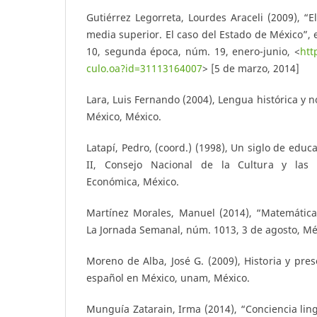
Gutiérrez Legorreta, Lourdes Araceli (2009), “E
media superior. El caso del Estado de México”,
10, segunda época, núm. 19, enero-junio, <
htt
culo.oa?id=31113164007
> [5 de marzo, 2014]
Lara, Luis Fernando (2004), Lengua histórica y n
México, México.
Latapí, Pedro, (coord.) (1998), Un siglo de educ
II, Consejo Nacional de la Cultura y las 
Económica, México.
Martínez Morales, Manuel (2014), “Matemáticas
La Jornada Semanal, núm. 1013, 3 de agosto, Mé
Moreno de Alba, José G. (2009), Historia y pre
español en México, unam, México.
Munguía Zatarain, Irma (2014), “Conciencia ling