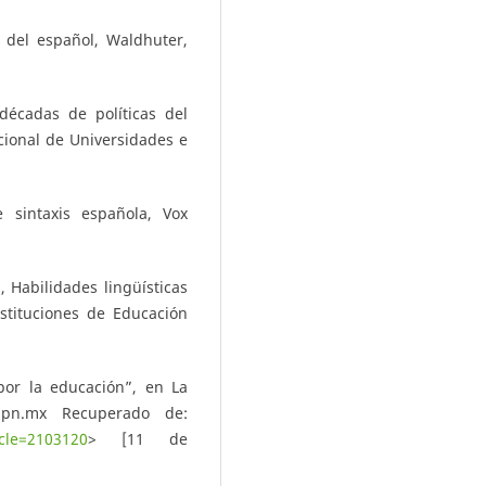
 del español, Waldhuter,
décadas de políticas del
cional de Universidades e
 sintaxis española, Vox
 Habilidades lingüísticas
stituciones de Educación
por la educación”, en La
upn.mx Recuperado de:
icle=2103120
> [11 de