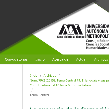
Convocatorias
Inicio
Acerca de
Actual
Archivos
Inicio
/
Archivos
/
Núm. 79/2 (2015): Tema Central 79: El lenguaje y sus 
Coordinadora del TC Irma Munguía Zatarain
/
Tema Central