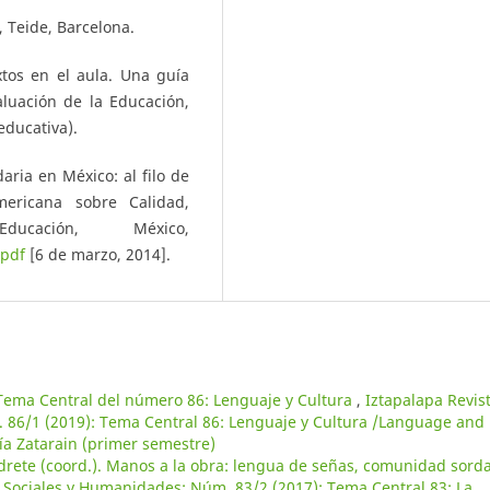
, Teide, Barcelona.
xtos en el aula. Una guía
aluación de la Educación,
educativa).
aria en México: al filo de
mericana sobre Calidad,
ación, México,
.pdf
[6 de marzo, 2014].
Tema Central del número 86: Lenguaje y Cultura
,
Iztapalapa Revis
 86/1 (2019): Tema Central 86: Lenguaje y Cultura /Language and
a Zatarain (primer semestre)
drete (coord.). Manos a la obra: lengua de señas, comunidad sorda
s Sociales y Humanidades: Núm. 83/2 (2017): Tema Central 83: La