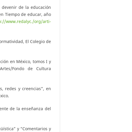
l devenir de la educación
 en Tiempo de educar, año
p://www.redalyc./org/arti-
ormatividad, El Colegio de
ación en México, tomos I y
Artes/Fondo de Cultura
, redes y creencias”, en
xico.
sente de la enseñanza del
üística” y “Comentarios y