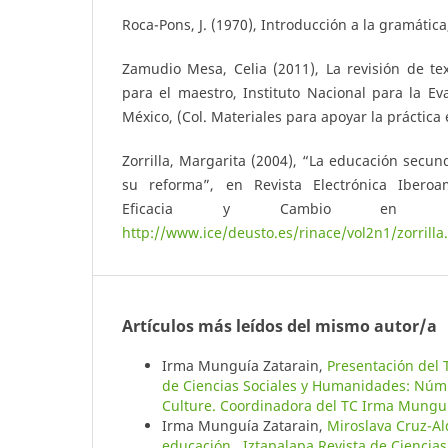
Roca-Pons, J. (1970), Introducción a la gramática
Zamudio Mesa, Celia (2011), La revisión de te
para el maestro, Instituto Nacional para la Ev
México, (Col. Materiales para apoyar la práctica 
Zorrilla, Margarita (2004), “La educación secund
su reforma”, en Revista Electrónica Iberoa
Eficacia y Cambio en Educ
http://www.ice/deusto.es/rinace/vol2n1/zorrilla
Artículos más leídos del mismo autor/a
Irma Munguía Zatarain,
Presentación del 
de Ciencias Sociales y Humanidades: Núm.
Culture. Coordinadora del TC Irma Munguí
Irma Munguía Zatarain,
Miroslava Cruz-Al
educación
,
Iztapalapa Revista de Ciencia