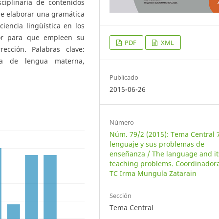
ciplinaria de contenidos
 de elaborar una gramática
iencia lingüística en los
dor para que empleen su
PDF
XML
ección. Palabras clave:
nza de lengua materna,
Publicado
2015-06-26
Número
Núm. 79/2 (2015): Tema Central 7
lenguaje y sus problemas de
enseñanza / The language and it
teaching problems. Coordinadora
TC Irma Munguía Zatarain
Sección
Tema Central