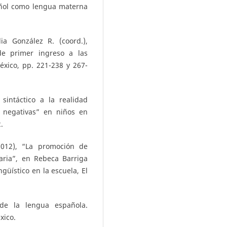
ñol como lengua materna
a González R. (coord.),
 de primer ingreso a las
éxico, pp. 221-238 y 267-
sintáctico a la realidad
es negativas” en niños en
.
2012), “La promoción de
aria”, en Rebeca Barriga
ngüístico en la escuela, El
de la lengua española.
xico.