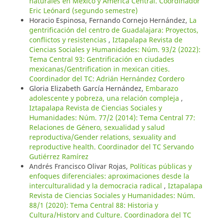
naturales en México y América Central. Coordinador
Eric Leónard (segundo semestre)
Horacio Espinosa, Fernando Cornejo Hernández,
La
gentrificación del centro de Guadalajara: Proyectos,
conflictos y resistencias
,
Iztapalapa Revista de
Ciencias Sociales y Humanidades: Núm. 93/2 (2022):
Tema Central 93: Gentrificación en ciudades
mexicanas/Gentrification in mexican cities.
Coordinador del TC: Adrián Hernández Cordero
Gloria Elizabeth García Hernández,
Embarazo
adolescente y pobreza, una relación compleja
,
Iztapalapa Revista de Ciencias Sociales y
Humanidades: Núm. 77/2 (2014): Tema Central 77:
Relaciones de Género, sexualidad y salud
reproductiva/Gender relations, sexuality and
reproductive health. Coordinador del TC Servando
Gutiérrez Ramírez
Andrés Francisco Olivar Rojas,
Políticas públicas y
enfoques diferenciales: aproximaciones desde la
interculturalidad y la democracia radical
,
Iztapalapa
Revista de Ciencias Sociales y Humanidades: Núm.
88/1 (2020): Tema Central 88: Historia y
Cultura/History and Culture. Coordinadora del TC