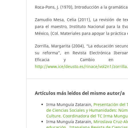
Roca-Pons, J. (1970), Introducción a la gramática
Zamudio Mesa, Celia (2011), La revisión de te
para el maestro, Instituto Nacional para la Ev
México, (Col. Materiales para apoyar la práctica 
Zorrilla, Margarita (2004), “La educación secund
su reforma”, en Revista Electrónica Iberoa
Eficacia y Cambio en Educ
http://www.ice/deusto.es/rinace/vol2n1/zorrilla
Artículos más leídos del mismo autor/a
Irma Munguía Zatarain,
Presentación del 
de Ciencias Sociales y Humanidades: Núm.
Culture. Coordinadora del TC Irma Munguí
Irma Munguía Zatarain,
Miroslava Cruz-Al
educación
,
Iztapalapa Revista de Ciencia