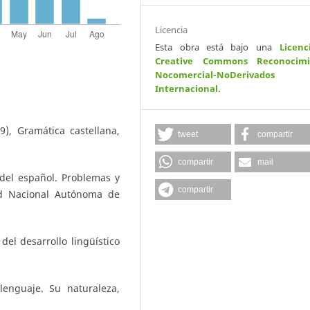
Licencia
Esta obra está bajo una
Licenc
Creative Commons Reconocimi
Nocomercial-NoDerivados
Internacional
.
), Gramática castellana,
tweet
compartir
compartir
mail
 del español. Problemas y
compartir
ad Nacional Autónoma de
del desarrollo lingüístico
enguaje. Su naturaleza,