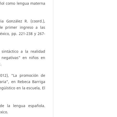
ñol como lengua materna
a González R. (coord.),
 de primer ingreso a las
éxico, pp. 221-238 y 267-
sintáctico a la realidad
es negativas” en niños en
.
2012), “La promoción de
aria”, en Rebeca Barriga
ngüístico en la escuela, El
de la lengua española.
xico.