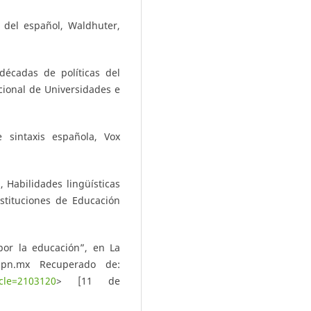
 del español, Waldhuter,
décadas de políticas del
cional de Universidades e
 sintaxis española, Vox
 Habilidades lingüísticas
stituciones de Educación
por la educación”, en La
upn.mx Recuperado de:
icle=2103120
> [11 de