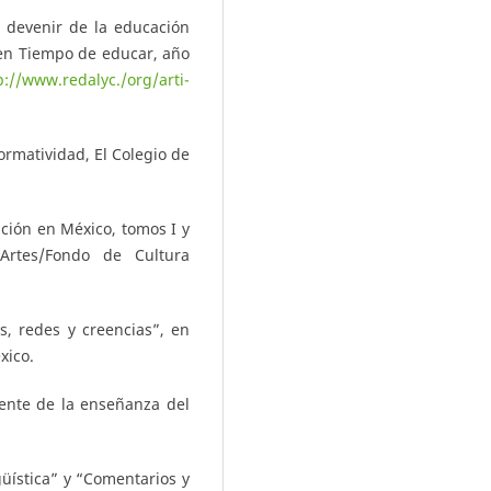
l devenir de la educación
 en Tiempo de educar, año
p://www.redalyc./org/arti-
ormatividad, El Colegio de
ación en México, tomos I y
Artes/Fondo de Cultura
, redes y creencias”, en
xico.
sente de la enseñanza del
üística” y “Comentarios y