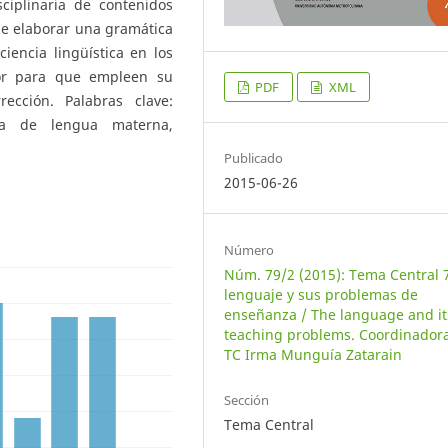
ciplinaria de contenidos
 de elaborar una gramática
iencia lingüística en los
dor para que empleen su
PDF
XML
ección. Palabras clave:
nza de lengua materna,
Publicado
2015-06-26
Número
Núm. 79/2 (2015): Tema Central 7
lenguaje y sus problemas de
enseñanza / The language and it
teaching problems. Coordinadora
TC Irma Munguía Zatarain
Sección
Tema Central