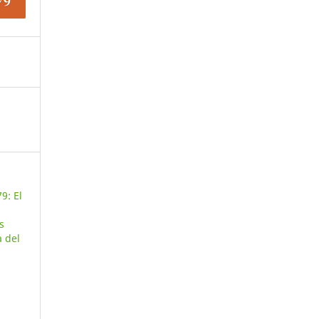
9: El
s
 del