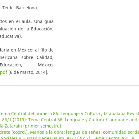
, Teide, Barcelona.
xtos en el aula. Una guía
aluación de la Educación,
educativa).
aria en México: al filo de
mericana sobre Calidad,
ación, México,
.pdf
[6 de marzo, 2014].
Tema Central del número 86: Lenguaje y Cultura
,
Iztapalapa Revis
 86/1 (2019): Tema Central 86: Lenguaje y Cultura /Language and
a Zatarain (primer semestre)
drete (coord.). Manos a la obra: lengua de señas, comunidad sorda
s Sociales y Humanidades: Núm. 83/2 (2017): Tema Central 83: La