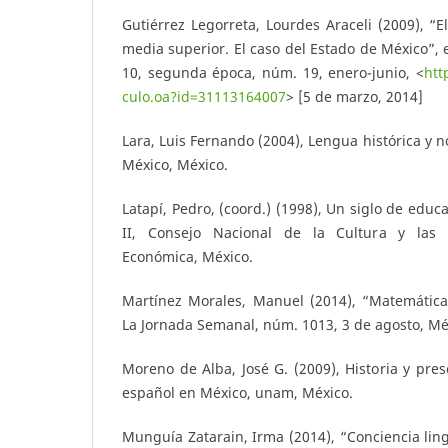
Gutiérrez Legorreta, Lourdes Araceli (2009), “E
media superior. El caso del Estado de México”,
10, segunda época, núm. 19, enero-junio, <
htt
culo.oa?id=31113164007
> [5 de marzo, 2014]
Lara, Luis Fernando (2004), Lengua histórica y n
México, México.
Latapí, Pedro, (coord.) (1998), Un siglo de educ
II, Consejo Nacional de la Cultura y las 
Económica, México.
Martínez Morales, Manuel (2014), “Matemáticas
La Jornada Semanal, núm. 1013, 3 de agosto, Mé
Moreno de Alba, José G. (2009), Historia y pre
español en México, unam, México.
Munguía Zatarain, Irma (2014), “Conciencia ling