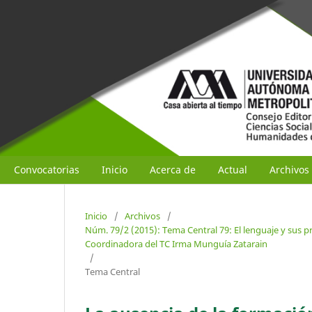
Convocatorias
Inicio
Acerca de
Actual
Archivos
Inicio
/
Archivos
/
Núm. 79/2 (2015): Tema Central 79: El lenguaje y sus 
Coordinadora del TC Irma Munguía Zatarain
/
Tema Central