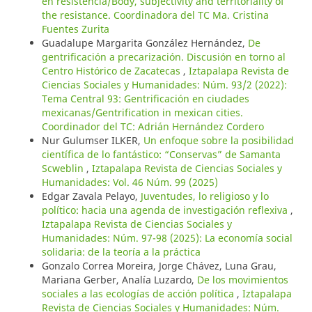
en resistencia/Body, subjectivity and territoriality of
the resistance. Coordinadora del TC Ma. Cristina
Fuentes Zurita
Guadalupe Margarita González Hernández,
De
gentrificación a precarización. Discusión en torno al
Centro Histórico de Zacatecas
,
Iztapalapa Revista de
Ciencias Sociales y Humanidades: Núm. 93/2 (2022):
Tema Central 93: Gentrificación en ciudades
mexicanas/Gentrification in mexican cities.
Coordinador del TC: Adrián Hernández Cordero
Nur Gulumser ILKER,
Un enfoque sobre la posibilidad
científica de lo fantástico: “Conservas” de Samanta
Scweblin
,
Iztapalapa Revista de Ciencias Sociales y
Humanidades: Vol. 46 Núm. 99 (2025)
Edgar Zavala Pelayo,
Juventudes, lo religioso y lo
político: hacia una agenda de investigación reflexiva
,
Iztapalapa Revista de Ciencias Sociales y
Humanidades: Núm. 97-98 (2025): La economía social
solidaria: de la teoría a la práctica
Gonzalo Correa Moreira, Jorge Chávez, Luna Grau,
Mariana Gerber, Analía Luzardo,
De los movimientos
sociales a las ecologías de acción política
,
Iztapalapa
Revista de Ciencias Sociales y Humanidades: Núm.