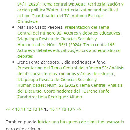
94/1 (2023): Tema central 94: Agua, territorialización y
acción política/Water, territorialization and political
action. Coordinador del TC: Antonio Escobar
Ohmstede
Mariano Casco Peebles,
Presentación del Tema
Central del número 96: Actores y debates educativos
,
Iztapalapa Revista de Ciencias Sociales y
Humanidades: Núm. 96/1 (2024): Tema central 96:
Actores y debates educativos/Actors and educational
debates
Irene Fonte Zarabozo, Lidia Rodríguez Alfano,
Presentación del Tema Central del número 53: Análisis
del discurso: teorías, métodos y áreas de estudio
,
Iztapalapa Revista de Ciencias Sociales y
Humanidades: Núm. 53 (2002): Tema Central: Análisis
del Discurso. Coordinadoras del TC Irene Fonfe
Zarabozo; Lidia Rodríguez Alfano
<<
<
10
11
12
13
14
15
16
17
18
19
>
>>
También puede
Iniciar una búsqueda de similitud avanzada
para este artículo.