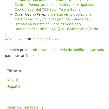
Central: Democracia, ciudadanía y participación.
Coordinador del TC Héctor Tejera Gaona
Óscar Osorio Pérez,
Envejecimiento poblacional:
discriminación y políticas públicas integrales
,
Iztapalapa Revista de Ciencias Sociales y
Humanidades: Núm. 81/2 (2016): Miscelánea/Varia
<<
<
5
6
7
8
9
10
11
12
13
14
>
>>
También puede
Iniciar una búsqueda de similitud avanzada
para este artículo.
Idioma
English
Español
Open Journal Systems