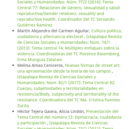
Sociales y Humanidades: Núm. 77/2 (2014): Tema
Central 77: Relaciones de Género, sexualidad y salud
reproductiva/Gender relations, sexuality and
reproductive health. Coordinador del TC Servando
Gutiérrez Ramírez
Martín Alejandro del Carmen Aguilar,
Cultura política,
ciudadanía y alternancia electoral
,
Iztapalapa Revista
de Ciencias Sociales y Humanidades: Núm. 74/1
(2013): Tema central 74: Múltiples enfoques sobre la
violencia. Coordinadoras del TC Florence Rosemberg,
Irma Munguía Zatarain
Melina Amao Ceniceros,
Nuevas formas de street art:
una aproximación desde la teoría de los campos
,
Iztapalapa Revista de Ciencias Sociales y
Humanidades: Núm. 82/1 (2017): Tema Central 82:
Cuerpo, subjetividades y territorialidades en
resistencia/Body, subjectivity and territoriality of the
resistance. Coordinadora del TC Ma. Cristina Fuentes
Zurita
Héctor Tejera Gaona, Alicia Lindón,
Presentación del
Tema Central del número 73: Democracia, ciudadanía
y participación
,
Iztapalapa Revista de Ciencias
Sociales y Humanidades: Núm. 73/2 (2012): Tema