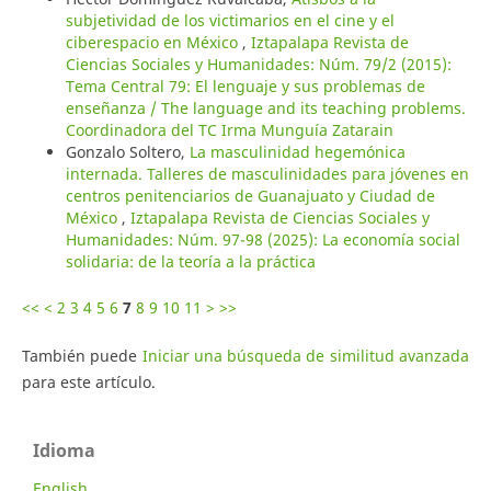
subjetividad de los victimarios en el cine y el
ciberespacio en México
,
Iztapalapa Revista de
Ciencias Sociales y Humanidades: Núm. 79/2 (2015):
Tema Central 79: El lenguaje y sus problemas de
enseñanza / The language and its teaching problems.
Coordinadora del TC Irma Munguía Zatarain
Gonzalo Soltero,
La masculinidad hegemónica
internada. Talleres de masculinidades para jóvenes en
centros penitenciarios de Guanajuato y Ciudad de
México
,
Iztapalapa Revista de Ciencias Sociales y
Humanidades: Núm. 97-98 (2025): La economía social
solidaria: de la teoría a la práctica
<<
<
2
3
4
5
6
7
8
9
10
11
>
>>
También puede
Iniciar una búsqueda de similitud avanzada
para este artículo.
Idioma
English