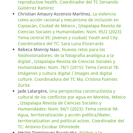
reproductive health. Coordinador del TC Servando
Gutiérrez Ramírez
Christian Amaury Ascensio Martínez,
La violencia
como acción racional y mecanismo de inclusión en
Coyoacán, Ciudad de México
,
Iztapalapa Revista de
Ciencias Sociales y Humanidades: Núm. 95/2 (2023):
Tema central 95: Jóvenes y ciudad/ Youth and City.
Coordinadora del TC: Sara Luna Elizarrarás
Rebeca Monroy Nasr,
Nuevos retos para los
fotohistoriadores: de la fotografía analógica a la
digital
,
Iztapalapa Revista de Ciencias Sociales y
Humanidades: Núm. 78/1 (2015): Tema Central 78:
Imágenes y cultura digital / Images and digital
culture. Coordinadora del TC Ma. Cristina Fuentes
Zurita
Jade Latargère,
Una perspectiva constructivista y
cultural de los conflictos por agua en Morelos, México
,
Iztapalapa Revista de Ciencias Sociales y
Humanidades: Núm. 94/1 (2023): Tema central 94:
Agua, territorialización y acción política/Water,
territorialization and political action. Coordinador del
TC: Antonio Escobar Ohmstede
Héctor Domínguez Ruvalcaba,
Atisbos a la