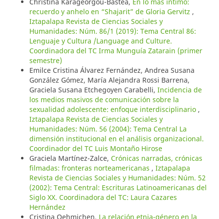
Christina Karageorgou-Bastea,
En lo más íntimo:
recuerdo y anhelo en “Shajarit” de Gloria Gervitz
,
Iztapalapa Revista de Ciencias Sociales y
Humanidades: Núm. 86/1 (2019): Tema Central 86:
Lenguaje y Cultura /Language and Culture.
Coordinadora del TC Irma Munguía Zatarain (primer
semestre)
Emilce Cristina Álvarez Fernández, Andrea Susana
González Gómez, María Alejandra Rossi Barrena,
Graciela Susana Etchegoyen Carabelli,
Incidencia de
los medios masivos de comunicación sobre la
sexualidad adolescente: enfoque interdisciplinario
,
Iztapalapa Revista de Ciencias Sociales y
Humanidades: Núm. 56 (2004): Tema Central La
dimensión institucional en el análisis organizacional.
Coordinador del TC Luis Montaño Hirose
Graciela Martínez-Zalce,
Crónicas narradas, crónicas
filmadas: fronteras norteamericanas
,
Iztapalapa
Revista de Ciencias Sociales y Humanidades: Núm. 52
(2002): Tema Central: Escrituras Latinoamericanas del
Siglo XX. Coordinadora del TC: Laura Cazares
Hernández
Cristina Oehmichen,
La relación etnia-género en la