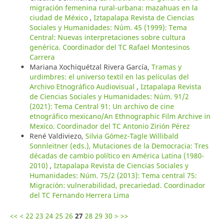
migración femenina rural-urbana: mazahuas en la
ciudad de México
,
Iztapalapa Revista de Ciencias
Sociales y Humanidades: Núm. 45 (1999): Tema
Central: Nuevas interpretaciones sobre cultura
genérica. Coordinador del TC Rafael Montesinos
Carrera
Mariana Xochiquétzal Rivera García,
Tramas y
urdimbres: el universo textil en las películas del
Archivo Etnográfico Audiovisual
,
Iztapalapa Revista
de Ciencias Sociales y Humanidades: Núm. 91/2
(2021): Tema Central 91: Un archivo de cine
etnográfico mexicano/An Ethnographic Film Archive in
Mexico. Coordinador del TC Antonio Zirión Pérez
René Valdiviezo,
Silvia Gómez-Tagle Willibald
Sonnleitner (eds.), Mutaciones de la Democracia: Tres
décadas de cambio político en América Latina (1980-
2010)
,
Iztapalapa Revista de Ciencias Sociales y
Humanidades: Núm. 75/2 (2013): Tema central 75:
Migración: vulnerabilidad, precariedad. Coordinador
del TC Fernando Herrera Lima
<<
<
22
23
24
25
26
27
28
29
30
>
>>