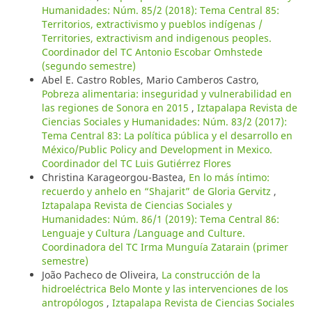
Humanidades: Núm. 85/2 (2018): Tema Central 85:
Territorios, extractivismo y pueblos indígenas /
Territories, extractivism and indigenous peoples.
Coordinador del TC Antonio Escobar Omhstede
(segundo semestre)
Abel E. Castro Robles, Mario Camberos Castro,
Pobreza alimentaria: inseguridad y vulnerabilidad en
las regiones de Sonora en 2015
,
Iztapalapa Revista de
Ciencias Sociales y Humanidades: Núm. 83/2 (2017):
Tema Central 83: La política pública y el desarrollo en
México/Public Policy and Development in Mexico.
Coordinador del TC Luis Gutiérrez Flores
Christina Karageorgou-Bastea,
En lo más íntimo:
recuerdo y anhelo en “Shajarit” de Gloria Gervitz
,
Iztapalapa Revista de Ciencias Sociales y
Humanidades: Núm. 86/1 (2019): Tema Central 86:
Lenguaje y Cultura /Language and Culture.
Coordinadora del TC Irma Munguía Zatarain (primer
semestre)
João Pacheco de Oliveira,
La construcción de la
hidroeléctrica Belo Monte y las intervenciones de los
antropólogos
,
Iztapalapa Revista de Ciencias Sociales