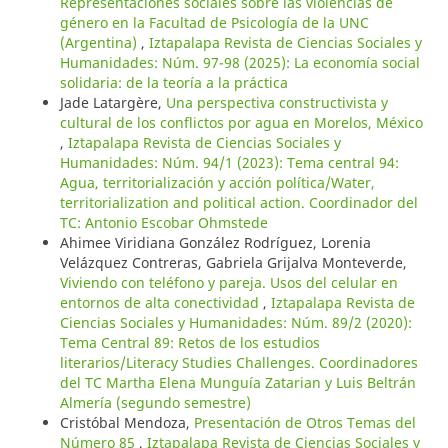
Representaciones sociales sobre las violencias de
género en la Facultad de Psicología de la UNC
(Argentina)
,
Iztapalapa Revista de Ciencias Sociales y
Humanidades: Núm. 97-98 (2025): La economía social
solidaria: de la teoría a la práctica
Jade Latargère,
Una perspectiva constructivista y
cultural de los conflictos por agua en Morelos, México
,
Iztapalapa Revista de Ciencias Sociales y
Humanidades: Núm. 94/1 (2023): Tema central 94:
Agua, territorialización y acción política/Water,
territorialization and political action. Coordinador del
TC: Antonio Escobar Ohmstede
Ahimee Viridiana González Rodríguez, Lorenia
Velázquez Contreras, Gabriela Grijalva Monteverde,
Viviendo con teléfono y pareja. Usos del celular en
entornos de alta conectividad
,
Iztapalapa Revista de
Ciencias Sociales y Humanidades: Núm. 89/2 (2020):
Tema Central 89: Retos de los estudios
literarios/Literacy Studies Challenges. Coordinadores
del TC Martha Elena Munguía Zatarian y Luis Beltrán
Almería (segundo semestre)
Cristóbal Mendoza,
Presentación de Otros Temas del
Número 85
,
Iztapalapa Revista de Ciencias Sociales y