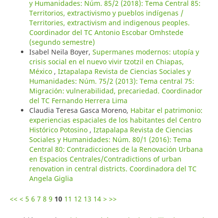
y Humanidades: Núm. 85/2 (2018): Tema Central 85:
Territorios, extractivismo y pueblos indígenas /
Territories, extractivism and indigenous peoples.
Coordinador del TC Antonio Escobar Omhstede
(segundo semestre)
Isabel Neila Boyer,
Supermanes modernos: utopía y
crisis social en el nuevo vivir tzotzil en Chiapas,
México
,
Iztapalapa Revista de Ciencias Sociales y
Humanidades: Núm. 75/2 (2013): Tema central 75:
Migración: vulnerabilidad, precariedad. Coordinador
del TC Fernando Herrera Lima
Claudia Teresa Gasca Moreno,
Habitar el patrimonio:
experiencias espaciales de los habitantes del Centro
Histórico Potosino
,
Iztapalapa Revista de Ciencias
Sociales y Humanidades: Núm. 80/1 (2016): Tema
Central 80: Contradicciones de la Renovación Urbana
en Espacios Centrales/Contradictions of urban
renovation in central districts. Coordinadora del TC
Angela Giglia
<<
<
5
6
7
8
9
10
11
12
13
14
>
>>