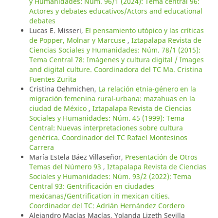
y Humanidades: Núm. 96/1 (2024): Tema central 96:
Actores y debates educativos/Actors and educational
debates
Lucas E. Misseri,
El pensamiento utópico y las críticas
de Popper, Molnar y Marcuse
,
Iztapalapa Revista de
Ciencias Sociales y Humanidades: Núm. 78/1 (2015):
Tema Central 78: Imágenes y cultura digital / Images
and digital culture. Coordinadora del TC Ma. Cristina
Fuentes Zurita
Cristina Oehmichen,
La relación etnia-género en la
migración femenina rural-urbana: mazahuas en la
ciudad de México
,
Iztapalapa Revista de Ciencias
Sociales y Humanidades: Núm. 45 (1999): Tema
Central: Nuevas interpretaciones sobre cultura
genérica. Coordinador del TC Rafael Montesinos
Carrera
María Estela Báez Villaseñor,
Presentación de Otros
Temas del Número 93
,
Iztapalapa Revista de Ciencias
Sociales y Humanidades: Núm. 93/2 (2022): Tema
Central 93: Gentrificación en ciudades
mexicanas/Gentrification in mexican cities.
Coordinador del TC: Adrián Hernández Cordero
Alejandro Macías Macías, Yolanda Lizeth Sevilla