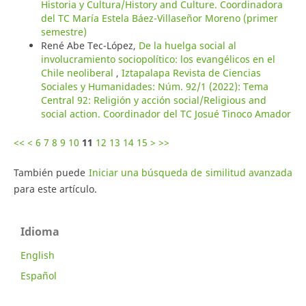
Historia y Cultura/History and Culture. Coordinadora
del TC María Estela Báez-Villaseñor Moreno (primer
semestre)
René Abe Tec-López,
De la huelga social al
involucramiento sociopolítico: los evangélicos en el
Chile neoliberal
,
Iztapalapa Revista de Ciencias
Sociales y Humanidades: Núm. 92/1 (2022): Tema
Central 92: Religión y acción social/Religious and
social action. Coordinador del TC Josué Tinoco Amador
<<
<
6
7
8
9
10
11
12
13
14
15
>
>>
También puede
Iniciar una búsqueda de similitud avanzada
para este artículo.
Idioma
English
Español