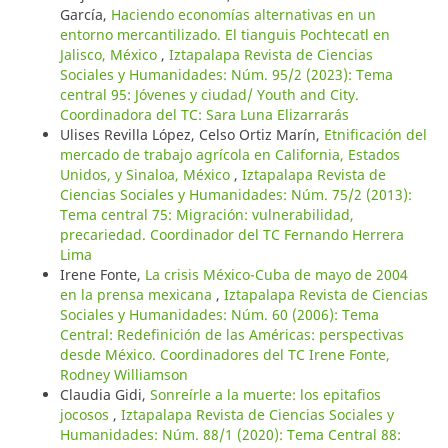
García,
Haciendo economías alternativas en un
entorno mercantilizado. El tianguis Pochtecatl en
Jalisco, México
,
Iztapalapa Revista de Ciencias
Sociales y Humanidades: Núm. 95/2 (2023): Tema
central 95: Jóvenes y ciudad/ Youth and City.
Coordinadora del TC: Sara Luna Elizarrarás
Ulises Revilla López, Celso Ortiz Marín,
Etnificación del
mercado de trabajo agrícola en California, Estados
Unidos, y Sinaloa, México
,
Iztapalapa Revista de
Ciencias Sociales y Humanidades: Núm. 75/2 (2013):
Tema central 75: Migración: vulnerabilidad,
precariedad. Coordinador del TC Fernando Herrera
Lima
Irene Fonte,
La crisis México-Cuba de mayo de 2004
en la prensa mexicana
,
Iztapalapa Revista de Ciencias
Sociales y Humanidades: Núm. 60 (2006): Tema
Central: Redefinición de las Américas: perspectivas
desde México. Coordinadores del TC Irene Fonte,
Rodney Williamson
Claudia Gidi,
Sonreírle a la muerte: los epitafios
jocosos
,
Iztapalapa Revista de Ciencias Sociales y
Humanidades: Núm. 88/1 (2020): Tema Central 88: