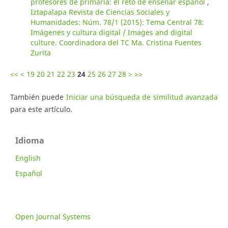
profesores de primaria: el reto de enseñar español
,
Iztapalapa Revista de Ciencias Sociales y
Humanidades: Núm. 78/1 (2015): Tema Central 78:
Imágenes y cultura digital / Images and digital
culture. Coordinadora del TC Ma. Cristina Fuentes
Zurita
<<
<
19
20
21
22
23
24
25
26
27
28
>
>>
También puede
Iniciar una búsqueda de similitud avanzada
para este artículo.
Idioma
English
Español
Open Journal Systems