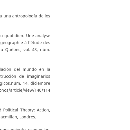
a una antropología de los
du quotidien. Une analyse
a géographie à l’étude des
du Québec, vol. 43, núm.
plación del mundo en la
rucción de imaginarios
lógicos,núm. 14, diciembre
nos/article/view/140/114
Political Theory: Action,
Macmillan, Londres.
l: pensamiento, economías,