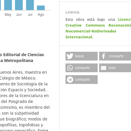
Licencia
Esta obra está bajo una
Licenc
Creative Commons Reconocimi
Nocomercial-NoDerivados
Internacional
.
 Editorial de Ciencias
tweet
compartir
a Metropolitana
compartir
mail
Buenos Aires, maestra en
 Colegio de México.
compartir
ento de Sociología de la
ión Espacio y Sociedad.
res de la licenciatura en
 del Posgrado de
 Asimismo, es miembro del
s son la subjetividad
oque biográfico; modos de
opofilias, topofobias y
manismo geográfico. Entre