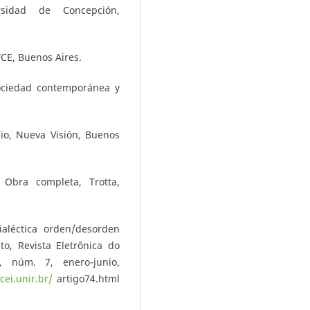
rsidad de Concepción,
CE, Buenos Aires.
ociedad contemporánea y
dio, Nueva Visión, Buenos
, Obra completa, Trotta,
ialéctica orden/desorden
to, Revista Eletrônica do
 núm. 7, enero-junio,
cei.unir.br/
artigo74.html