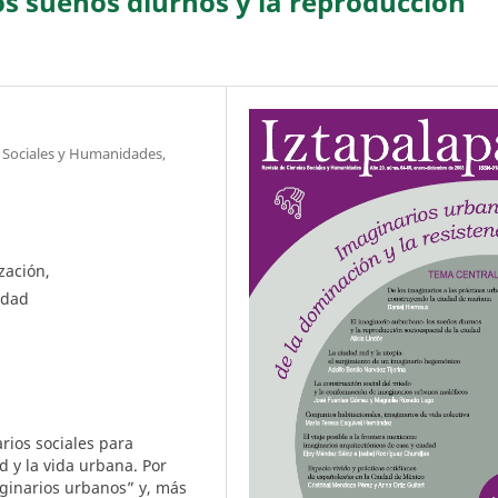
os sueños diurnos y la reproducción
s Sociales y Humanidades,
zación,
udad
rios sociales para
ad y la vida urbana. Por
maginarios urbanos” y, más