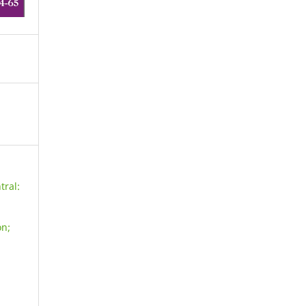
tral:
ón;