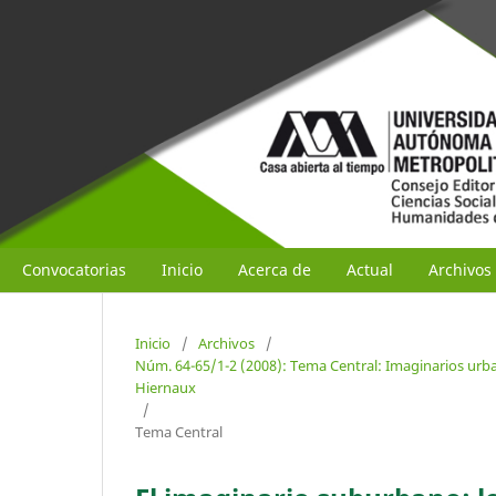
Convocatorias
Inicio
Acerca de
Actual
Archivos
Inicio
/
Archivos
/
Núm. 64-65/1-2 (2008): Tema Central: Imaginarios urban
Hiernaux
/
Tema Central