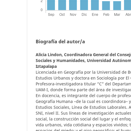
Biografía del autor/a
Alicia Lindon,
Coordinadora General del Consejo
Sociales y Humanidades, Universidad Autónom
Iztapalapa
Licenciada en Geografía por la Universidad de 
Estudios Urbanos y doctora en Sociología por El
Profesora-investigadora titular “C” del Departam
UAM-I, donde forma parte del área de investigac
En docencia, es integrante del cuerpo de profeso
Geografía Humana –de la cual es coordindora– y
Estudios Sociales, Línea de Estudios Laborales.
SNI, nivel II. Sus líneas de investigación actuale
social, la construcción social del lugar y el enf
vida urbanos, vida cotidiana y espacios vividos; t
espacios del miedo; y el giro geográfico: el hu