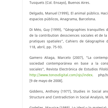
Tusquets (Col. Ensayo), Buenos Aires.
Delgado, Manuel (1999), El animal público. Haci
espacios públicos, Anagrama, Barcelona.
Di Méo, Guy (1999), “Géographies tranquilles 
de la contribution dessciences sociales et de l
pratiques spatiales”, Cahiers de Géographie 
118, abril, pp. 75-93.
Gamero Aliaga, Marcelo (2007), “La contem
sociedad contemporánea en base a la const
sociales”, Revista Electrónica de Estudios Filo
http://www.tonosdigital.com/ojs/index
. php/to
[9 de mayo de 2008].
Giddens, Anthony (1977), Studies in Social and 
Structure and Contradiction in Social Analysis, 
Godelier, Maurice (1989), Lo ideal y lo materia