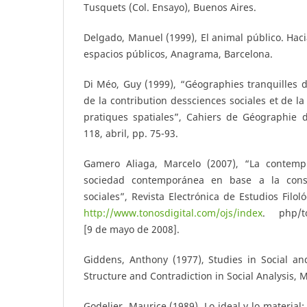
Tusquets (Col. Ensayo), Buenos Aires.
Delgado, Manuel (1999), El animal público. Haci
espacios públicos, Anagrama, Barcelona.
Di Méo, Guy (1999), “Géographies tranquilles 
de la contribution dessciences sociales et de l
pratiques spatiales”, Cahiers de Géographie 
118, abril, pp. 75-93.
Gamero Aliaga, Marcelo (2007), “La contem
sociedad contemporánea en base a la const
sociales”, Revista Electrónica de Estudios Filo
http://www.tonosdigital.com/ojs/index
. php/to
[9 de mayo de 2008].
Giddens, Anthony (1977), Studies in Social and 
Structure and Contradiction in Social Analysis, 
Godelier, Maurice (1989), Lo ideal y lo materia