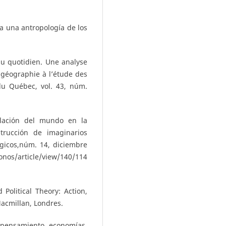
a una antropología de los
du quotidien. Une analyse
a géographie à l’étude des
du Québec, vol. 43, núm.
plación del mundo en la
rucción de imaginarios
lógicos,núm. 14, diciembre
nos/article/view/140/114
Political Theory: Action,
Macmillan, Londres.
l: pensamiento, economías,