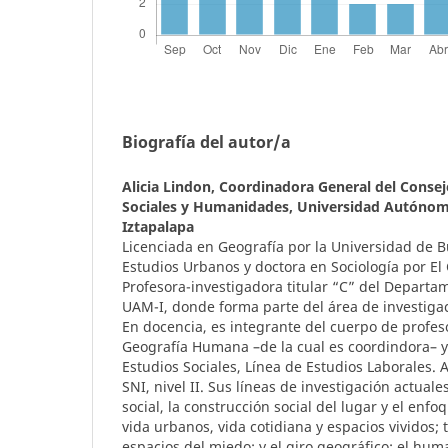
Biografía del autor/a
Alicia Lindon,
Coordinadora General del Consejo
Sociales y Humanidades, Universidad Autónom
Iztapalapa
Licenciada en Geografía por la Universidad de 
Estudios Urbanos y doctora en Sociología por El
Profesora-investigadora titular “C” del Departam
UAM-I, donde forma parte del área de investigac
En docencia, es integrante del cuerpo de profeso
Geografía Humana –de la cual es coordindora– y
Estudios Sociales, Línea de Estudios Laborales.
SNI, nivel II. Sus líneas de investigación actuale
social, la construcción social del lugar y el enf
vida urbanos, vida cotidiana y espacios vividos; t
espacios del miedo; y el giro geográfico: el hu