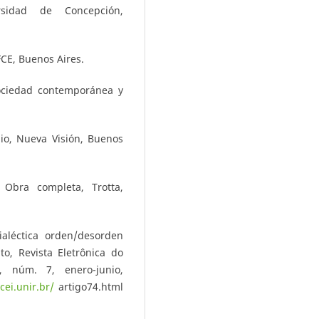
rsidad de Concepción,
CE, Buenos Aires.
ociedad contemporánea y
dio, Nueva Visión, Buenos
, Obra completa, Trotta,
ialéctica orden/desorden
to, Revista Eletrônica do
 núm. 7, enero-junio,
cei.unir.br/
artigo74.html