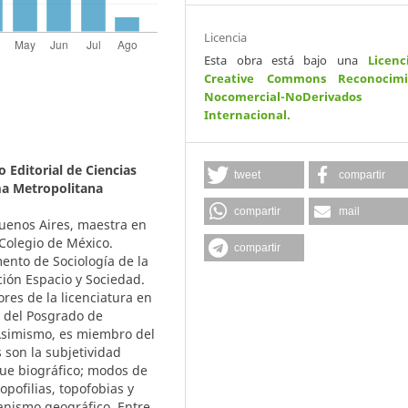
Licencia
Esta obra está bajo una
Licenc
Creative Commons Reconocimi
Nocomercial-NoDerivados
Internacional
.
 Editorial de Ciencias
tweet
compartir
a Metropolitana
compartir
mail
Buenos Aires, maestra en
 Colegio de México.
compartir
ento de Sociología de la
ión Espacio y Sociedad.
res de la licenciatura en
 del Posgrado de
 Asimismo, es miembro del
s son la subjetividad
oque biográfico; modos de
opofilias, topofobias y
manismo geográfico. Entre