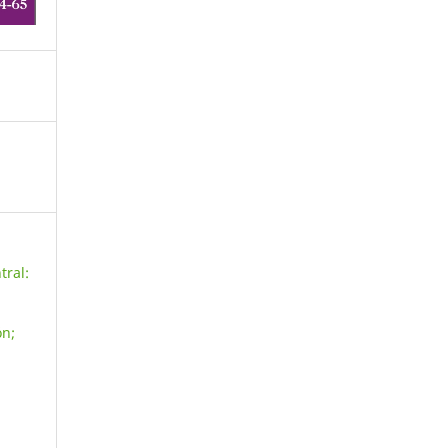
tral:
ón;