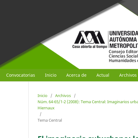
Convocatorias
Inicio
Acerca de
Actual
Archivos
Inicio
/
Archivos
/
Núm. 64-65/1-2 (2008): Tema Central: Imaginarios urban
Hiernaux
/
Tema Central