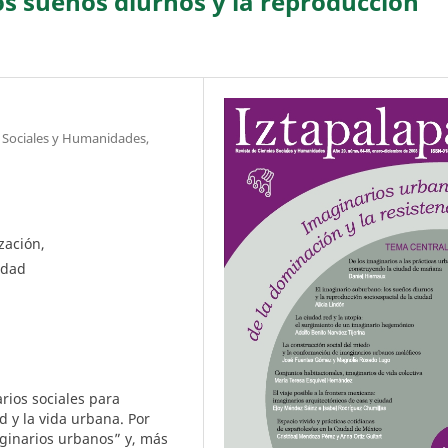
os sueños diurnos y la reproducción
s Sociales y Humanidades,
zación,
udad
rios sociales para
ad y la vida urbana. Por
maginarios urbanos” y, más