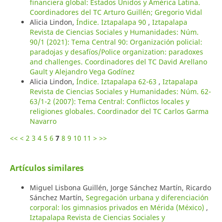
financiera global: Estados Unidos y América Latina.
Coordinadores del TC Arturo Guillén; Gregorio Vidal
Alicia Lindon,
Índice. Iztapalapa 90
,
Iztapalapa
Revista de Ciencias Sociales y Humanidades: Núm.
90/1 (2021): Tema Central 90: Organización policial:
paradojas y desafíos/Police organization: paradoxes
and challenges. Coordinadores del TC David Arellano
Gault y Alejandro Vega Godínez
Alicia Lindon,
Índice. Iztapalapa 62-63
,
Iztapalapa
Revista de Ciencias Sociales y Humanidades: Núm. 62-
63/1-2 (2007): Tema Central: Conflictos locales y
religiones globales. Coordinador del TC Carlos Garma
Navarro
<<
<
2
3
4
5
6
7
8
9
10
11
>
>>
Artículos similares
Miguel Lisbona Guillén, Jorge Sánchez Martín, Ricardo
Sánchez Martín,
Segregación urbana y diferenciación
corporal: los gimnasios privados en Mérida (México)
,
Iztapalapa Revista de Ciencias Sociales y