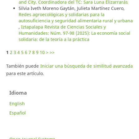
and City. Coordinadora del TC: Sara Luna Elizarrarás
Silvia Iveth Moreno Gaytán, Julieta Martínez Cuero,
Redes agroecológicas y solidarias para la
autosuficiencia y seguridad alimentaria rural y urbana
,
Iztapalapa Revista de Ciencias Sociales y
Humanidades: Núm. 97-98 (2025): La economía social
solidaria: de la teoría a la práctica
1
2
3
4
5
6
7
8
9
10
>
>>
También puede
Iniciar una búsqueda de similitud avanzada
para este artículo.
Idioma
English
Español