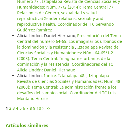
Número 77
,
Iztapalapa Revista de Ciencias Sociales y
Humanidades: Núm. 77/2 (2014): Tema Central 77:
Relaciones de Género, sexualidad y salud
reproductiva/Gender relations, sexuality and
reproductive health. Coordinador del TC Servando
Gutiérrez Ramírez
Alicia Lindon, Daniel Hiernaux,
Presentación del Tema
Central del número 64-65: Los imaginarios urbanos de
la dominación y la resistencia
,
Iztapalapa Revista de
Ciencias Sociales y Humanidades: Núm. 64-65/1-2
(2008): Tema Central: Imaginarios urbanos de la
dominación y la resistencia. Coordinadores del TC
Alicia Lindón; Daniel Hiernaux
Alicia Lindon,
Índice. Iztapalapa 48.
,
Iztapalapa
Revista de Ciencias Sociales y Humanidades: Núm. 48
(2000): Tema Central: La administración frente a los
desafíos del cambio social. Coordinador del TC Luis
Montaño Hirose
1
2
3
4
5
6
7
8
9
10
>
>>
Artículos similares