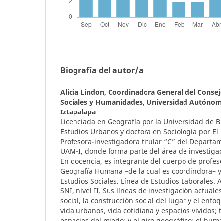
Biografía del autor/a
Alicia Lindon,
Coordinadora General del Consejo
Sociales y Humanidades, Universidad Autónom
Iztapalapa
Licenciada en Geografía por la Universidad de 
Estudios Urbanos y doctora en Sociología por El
Profesora-investigadora titular “C” del Departam
UAM-I, donde forma parte del área de investigac
En docencia, es integrante del cuerpo de profeso
Geografía Humana –de la cual es coordindora– y
Estudios Sociales, Línea de Estudios Laborales.
SNI, nivel II. Sus líneas de investigación actuale
social, la construcción social del lugar y el enf
vida urbanos, vida cotidiana y espacios vividos; t
espacios del miedo; y el giro geográfico: el hu