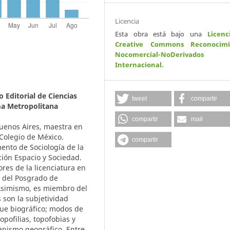
Licencia
Esta obra está bajo una
Licenc
Creative Commons Reconocimi
Nocomercial-NoDerivados
Internacional
.
 Editorial de Ciencias
tweet
compartir
a Metropolitana
compartir
mail
Buenos Aires, maestra en
 Colegio de México.
compartir
ento de Sociología de la
ión Espacio y Sociedad.
res de la licenciatura en
 del Posgrado de
 Asimismo, es miembro del
s son la subjetividad
oque biográfico; modos de
opofilias, topofobias y
manismo geográfico. Entre