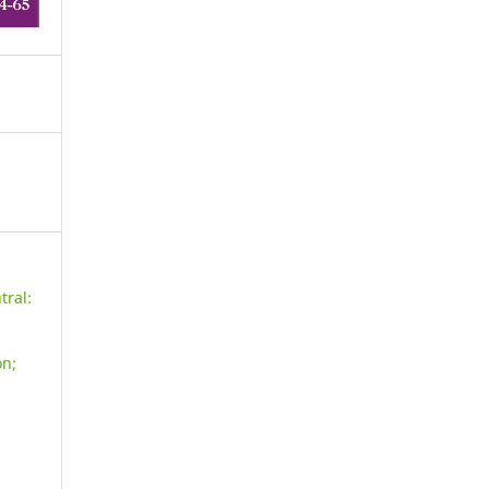
tral:
ón;