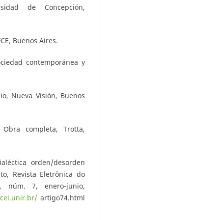
rsidad de Concepción,
CE, Buenos Aires.
ociedad contemporánea y
dio, Nueva Visión, Buenos
, Obra completa, Trotta,
ialéctica orden/desorden
to, Revista Eletrônica do
 núm. 7, enero-junio,
cei.unir.br/
artigo74.html