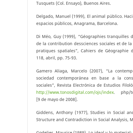
Tusquets (Col. Ensayo), Buenos Aires.
Delgado, Manuel (1999), El animal público. Haci
espacios públicos, Anagrama, Barcelona.
Di Méo, Guy (1999), “Géographies tranquilles 
de la contribution dessciences sociales et de l
pratiques spatiales”, Cahiers de Géographie 
118, abril, pp. 75-93.
Gamero Aliaga, Marcelo (2007), “La contem
sociedad contemporánea en base a la const
sociales”, Revista Electrónica de Estudios Filo
http://www.tonosdigital.com/ojs/index
. php/to
[9 de mayo de 2008].
Giddens, Anthony (1977), Studies in Social and 
Structure and Contradiction in Social Analysis, 
Godelier, Maurice (1989), Lo ideal y lo materia