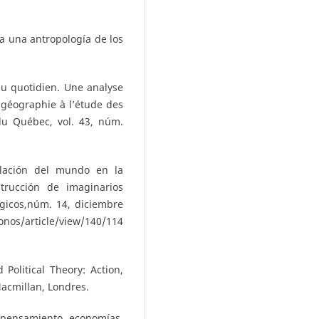
a una antropología de los
du quotidien. Une analyse
a géographie à l’étude des
du Québec, vol. 43, núm.
plación del mundo en la
rucción de imaginarios
lógicos,núm. 14, diciembre
nos/article/view/140/114
Political Theory: Action,
Macmillan, Londres.
l: pensamiento, economías,