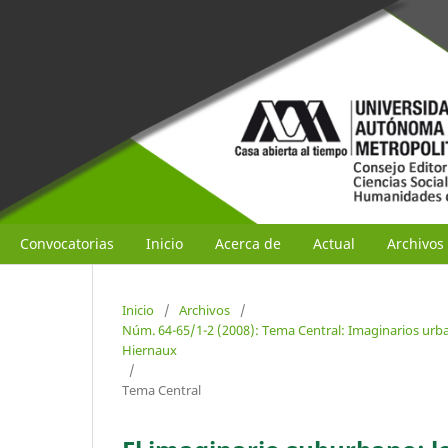
Convocatorias
Inicio
Acerca de
Actual
Archivos
Inicio
/
Archivos
/
Núm. 64-65/1-2 (2008): Tema Central: Imaginarios urban
Hiernaux
/
Tema Central