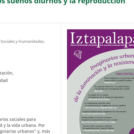
os sueños diurnos y la reproducción
s Sociales y Humanidades,
zación,
udad
rios sociales para
ad y la vida urbana. Por
maginarios urbanos” y, más