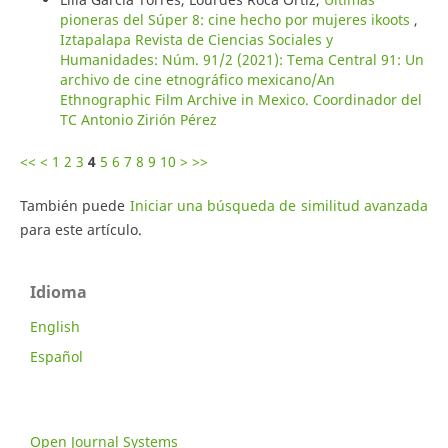
pioneras del Súper 8: cine hecho por mujeres ikoots
,
Iztapalapa Revista de Ciencias Sociales y
Humanidades: Núm. 91/2 (2021): Tema Central 91: Un
archivo de cine etnográfico mexicano/An
Ethnographic Film Archive in Mexico. Coordinador del
TC Antonio Zirión Pérez
<<
<
1
2
3
4
5
6
7
8
9
10
>
>>
También puede
Iniciar una búsqueda de similitud avanzada
para este artículo.
Idioma
English
Español
Open Journal Systems