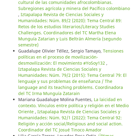
cultural de las comunidades afrocolombianas.
Subregiones agrícola y minera del Pacífico colombiano
,
Iztapalapa Revista de Ciencias Sociales y
Humanidades: Núm. 89/2 (2020): Tema Central 89:
Retos de los estudios literarios/Literacy Studies
Challenges. Coordinadores del TC Martha Elena
Munguía Zatarian y Luis Beltrán Almería (segundo
semestre)
Guadalupe Olivier Téllez, Sergio Tamayo,
Tensiones
políticas en el proceso de movilización-
desmovilización: El movimiento #YoSoy132
,
Iztapalapa Revista de Ciencias Sociales y
Humanidades: Núm. 79/2 (2015): Tema Central 79: El
lenguaje y sus problemas de enseñanza / The
language and its teaching problems. Coordinadora
del TC Irma Munguía Zatarain
Mariana Guadalupe Molina Fuentes,
La laicidad en
contexto. Vínculos entre política y religión en el Medio
Oriente
,
Iztapalapa Revista de Ciencias Sociales y
Humanidades: Núm. 92/1 (2022): Tema Central 92:
Religión y acción social/Religious and social action.
Coordinador del TC Josué Tinoco Amador
Lilia García Torres, Lourdes Roca Ortiz,
Últimas