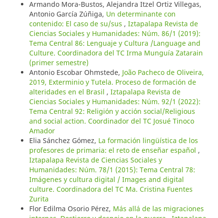
Armando Mora-Bustos, Alejandra Itzel Ortiz Villegas,
Antonio García Zúñiga,
Un determinante con
contenido: El caso de su/sus
,
Iztapalapa Revista de
Ciencias Sociales y Humanidades: Núm. 86/1 (2019):
Tema Central 86: Lenguaje y Cultura /Language and
Culture. Coordinadora del TC Irma Munguía Zatarain
(primer semestre)
Antonio Escobar Ohmstede,
João Pacheco de Oliveira,
2019, Exterminio y Tutela. Proceso de formación de
alteridades en el Brasil
,
Iztapalapa Revista de
Ciencias Sociales y Humanidades: Núm. 92/1 (2022):
Tema Central 92: Religión y acción social/Religious
and social action. Coordinador del TC Josué Tinoco
Amador
Elia Sánchez Gómez,
La formación lingüística de los
profesores de primaria: el reto de enseñar español
,
Iztapalapa Revista de Ciencias Sociales y
Humanidades: Núm. 78/1 (2015): Tema Central 78:
Imágenes y cultura digital / Images and digital
culture. Coordinadora del TC Ma. Cristina Fuentes
Zurita
Flor Edilma Osorio Pérez,
Más allá de las migraciones