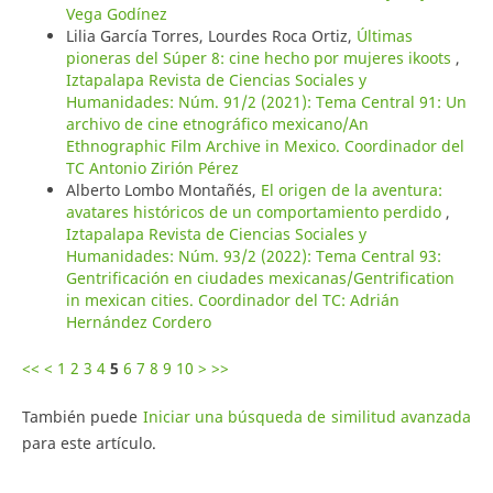
Vega Godínez
Lilia García Torres, Lourdes Roca Ortiz,
Últimas
pioneras del Súper 8: cine hecho por mujeres ikoots
,
Iztapalapa Revista de Ciencias Sociales y
Humanidades: Núm. 91/2 (2021): Tema Central 91: Un
archivo de cine etnográfico mexicano/An
Ethnographic Film Archive in Mexico. Coordinador del
TC Antonio Zirión Pérez
Alberto Lombo Montañés,
El origen de la aventura:
avatares históricos de un comportamiento perdido
,
Iztapalapa Revista de Ciencias Sociales y
Humanidades: Núm. 93/2 (2022): Tema Central 93:
Gentrificación en ciudades mexicanas/Gentrification
in mexican cities. Coordinador del TC: Adrián
Hernández Cordero
<<
<
1
2
3
4
5
6
7
8
9
10
>
>>
También puede
Iniciar una búsqueda de similitud avanzada
para este artículo.