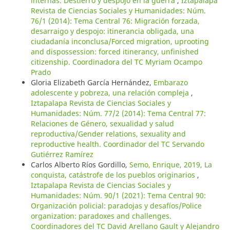
internas. Destierro y despojo en la guerra
,
Iztapalapa
Revista de Ciencias Sociales y Humanidades: Núm.
76/1 (2014): Tema Central 76: Migración forzada,
desarraigo y despojo: itinerancia obligada, una
ciudadanía inconclusa/Forced migration, uprooting
and dispossession: forced itinerancy, unfinished
citizenship. Coordinadora del TC Myriam Ocampo
Prado
Gloria Elizabeth García Hernández,
Embarazo
adolescente y pobreza, una relación compleja
,
Iztapalapa Revista de Ciencias Sociales y
Humanidades: Núm. 77/2 (2014): Tema Central 77:
Relaciones de Género, sexualidad y salud
reproductiva/Gender relations, sexuality and
reproductive health. Coordinador del TC Servando
Gutiérrez Ramírez
Carlos Alberto Ríos Gordillo,
Semo, Enrique, 2019, La
conquista, catástrofe de los pueblos originarios
,
Iztapalapa Revista de Ciencias Sociales y
Humanidades: Núm. 90/1 (2021): Tema Central 90:
Organización policial: paradojas y desafíos/Police
organization: paradoxes and challenges.
Coordinadores del TC David Arellano Gault y Alejandro