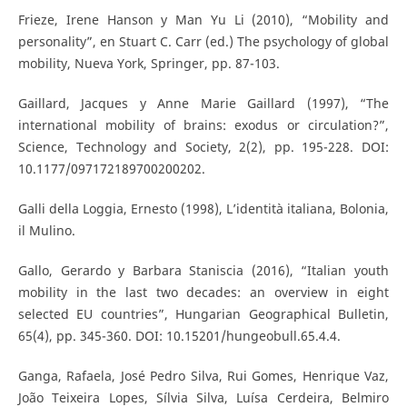
Frieze, Irene Hanson y Man Yu Li (2010), “Mobility and
personality”, en Stuart C. Carr (ed.) The psychology of global
mobility, Nueva York, Springer, pp. 87-103.
Gaillard, Jacques y Anne Marie Gaillard (1997), “The
international mobility of brains: exodus or circulation?”,
Science, Technology and Society, 2(2), pp. 195-228. DOI:
10.1177/097172189700200202.
Galli della Loggia, Ernesto (1998), L’identità italiana, Bolonia,
il Mulino.
Gallo, Gerardo y Barbara Staniscia (2016), “Italian youth
mobility in the last two decades: an overview in eight
selected EU countries”, Hungarian Geographical Bulletin,
65(4), pp. 345-360. DOI: 10.15201/hungeobull.65.4.4.
Ganga, Rafaela, José Pedro Silva, Rui Gomes, Henrique Vaz,
João Teixeira Lopes, Sílvia Silva, Luísa Cerdeira, Belmiro