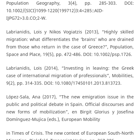
Population Geography, 3(4), pp. 285-303. DOI:
10.1002/(SICI)1099-1220(199712)3:4<285::AID-
IJPG72>3.0.CO;2-W.
Labrianidis, Lois y Nikos Vogiatzis (2013), “Highly skilled
migration: what differentiates the ‘brains’ who are drained
from those who return in the case of Greece?”, Population,
Space and Place, 19(5), pp. 472-486. DOI: 10.1002/psp.1726.
Labrianidis, Lois (2014), “Investing in leaving: the Greek
case of international migration of professionals”, Mobilities,
9(2), pp. 314-335. DOI: 10.1080/17450101.2013.813723.
López-Sala, Ana (2017), “The new emigration issue in the
public and political debate in Spain. Official discourses and
new forms of mobilization”, en Birgit Glorius y Josefina
Domínguez-Mujica (eds.), European Mobility
in Times of Crisis. The new context of European South-North