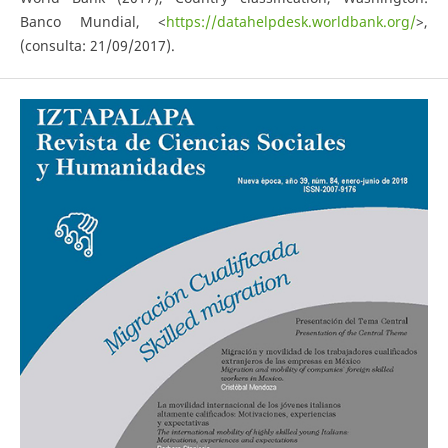
Banco Mundial, <
https://datahelpdesk.worldbank.org/
>,
(consulta: 21/09/2017).