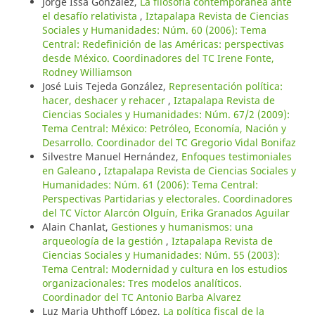
Jorge Issa González,
La filosofía contemporánea ante
el desafío relativista
,
Iztapalapa Revista de Ciencias
Sociales y Humanidades: Núm. 60 (2006): Tema
Central: Redefinición de las Américas: perspectivas
desde México. Coordinadores del TC Irene Fonte,
Rodney Williamson
José Luis Tejeda González,
Representación política:
hacer, deshacer y rehacer
,
Iztapalapa Revista de
Ciencias Sociales y Humanidades: Núm. 67/2 (2009):
Tema Central: México: Petróleo, Economía, Nación y
Desarrollo. Coordinador del TC Gregorio Vidal Bonifaz
Silvestre Manuel Hernández,
Enfoques testimoniales
en Galeano
,
Iztapalapa Revista de Ciencias Sociales y
Humanidades: Núm. 61 (2006): Tema Central:
Perspectivas Partidarias y electorales. Coordinadores
del TC Víctor Alarcón Olguín, Erika Granados Aguilar
Alain Chanlat,
Gestiones y humanismos: una
arqueología de la gestión
,
Iztapalapa Revista de
Ciencias Sociales y Humanidades: Núm. 55 (2003):
Tema Central: Modernidad y cultura en los estudios
organizacionales: Tres modelos analíticos.
Coordinador del TC Antonio Barba Alvarez
Luz Maria Uhthoff López,
La política fiscal de la