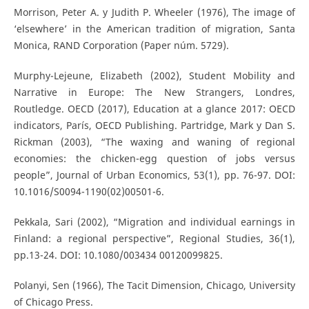
Morrison, Peter A. y Judith P. Wheeler (1976), The image of
‘elsewhere’ in the American tradition of migration, Santa
Monica, RAND Corporation (Paper núm. 5729).
Murphy-Lejeune, Elizabeth (2002), Student Mobility and
Narrative in Europe: The New Strangers, Londres,
Routledge. OECD (2017), Education at a glance 2017: OECD
indicators, París, OECD Publishing. Partridge, Mark y Dan S.
Rickman (2003), “The waxing and waning of regional
economies: the chicken-egg question of jobs versus
people”, Journal of Urban Economics, 53(1), pp. 76-97. DOI:
10.1016/S0094-1190(02)00501-6.
Pekkala, Sari (2002), “Migration and individual earnings in
Finland: a regional perspective”, Regional Studies, 36(1),
pp.13-24. DOI: 10.1080/003434 00120099825.
Polanyi, Sen (1966), The Tacit Dimension, Chicago, University
of Chicago Press.