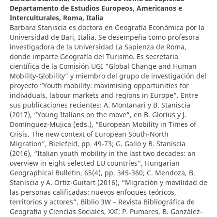
Departamento de Estudios Europeos, Americanos e
Interculturales, Roma, Italia
Barbara Staniscia es doctora en Geografía Económica por la
Universidad de Bari, Italia. Se desempeña como profesora
investigadora de la Universidad La Sapienza de Roma,
donde imparte Geografía del Turismo. Es secretaria
científica de la Comisión UGI “Global Change and Human
Mobility-Globility” y miembro del grupo de investigación del
proyecto “Youth mobility: maximising opportunities for
individuals, labour markets and regions in Europe”. Entre
sus publicaciones recientes: A. Montanari y B. Staniscia
(2017), “Young Italians on the move”, en B. Glorius y J.
Domínguez-Mujica (eds.), “European Mobility in Times of
Crisis. The new context of European South-North
Migration”, Bielefeld, pp. 49-73; G. Gallo y B. Staniscia
(2016), “Italian youth mobility in the last two decades: an
overview in eight selected EU countries”, Hungarian
Geographical Bulletin, 65(4), pp. 345-360; C. Mendoza, B.
Staniscia y A. Ortiz-Guitart (2016), “Migración y movilidad de
las personas calificadas: nuevos enfoques teóricos,
territorios y actores”, Biblio 3W – Revista Bibliográfica de
Geografía y Ciencias Sociales, XXI; P. Pumares, B. González-