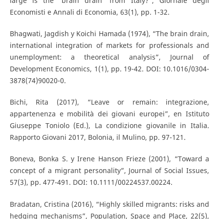
large is the ‘brain drain’ from Italy?”, Giornale degli
Economisti e Annali di Economia, 63(1), pp. 1-32.
Bhagwati, Jagdish y Koichi Hamada (1974), “The brain drain,
international integration of markets for professionals and
unemployment: a theoretical analysis”, Journal of
Development Economics, 1(1), pp. 19-42. DOI: 10.1016/0304-
3878(74)90020-0.
Bichi, Rita (2017), “Leave or remain: integrazione,
appartenenza e mobilità dei giovani europei”, en Istituto
Giuseppe Toniolo (Ed.), La condizione giovanile in Italia.
Rapporto Giovani 2017, Bolonia, il Mulino, pp. 97-121.
Boneva, Bonka S. y Irene Hanson Frieze (2001), “Toward a
concept of a migrant personality”, Journal of Social Issues,
57(3), pp. 477-491. DOI: 10.1111/00224537.00224.
Bradatan, Cristina (2016), “Highly skilled migrants: risks and
hedging mechanisms”, Population, Space and Place, 22(5),