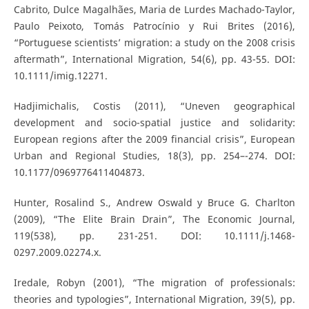
Cabrito, Dulce Magalhães, Maria de Lurdes Machado-Taylor,
Paulo Peixoto, Tomás Patrocínio y Rui Brites (2016),
“Portuguese scientists’ migration: a study on the 2008 crisis
aftermath”, International Migration, 54(6), pp. 43-55. DOI:
10.1111/imig.12271.
Hadjimichalis, Costis (2011), “Uneven geographical
development and socio-spatial justice and solidarity:
European regions after the 2009 financial crisis”, European
Urban and Regional Studies, 18(3), pp. 254–-274. DOI:
10.1177/0969776411404873.
Hunter, Rosalind S., Andrew Oswald y Bruce G. Charlton
(2009), “The Elite Brain Drain”, The Economic Journal,
119(538), pp. 231-251. DOI: 10.1111/j.1468-
0297.2009.02274.x.
Iredale, Robyn (2001), “The migration of professionals:
theories and typologies”, International Migration, 39(5), pp.