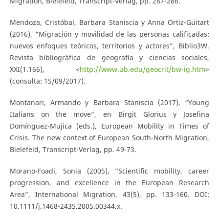
Migration, Bielefeld, Transcript-Verlag, pp. 267-286.
Mendoza, Cristóbal, Barbara Staniscia y Anna Ortiz-Guitart
(2016), “Migración y movilidad de las personas calificadas:
nuevos enfoques teóricos, territorios y actores”, Biblio3W.
Revista bibliográfica de geografía y ciencias sociales,
XXI(1.166), <
http://www.ub.edu/geocrit/bw-ig.htm
>
(consulta: 15/09/2017).
Montanari, Armando y Barbara Staniscia (2017), “Young
Italians on the move”, en Birgit Glorius y Josefina
Domínguez-Mujica (eds.), European Mobility in Times of
Crisis. The new context of European South-North Migration,
Bielefeld, Transcript-Verlag, pp. 49-73.
Morano-Foadi, Sonia (2005), “Scientific mobility, career
progression, and excellence in the European Research
Area”, International Migration, 43(5), pp. 133-160. DOI:
10.1111/j.1468-2435.2005.00344.x.