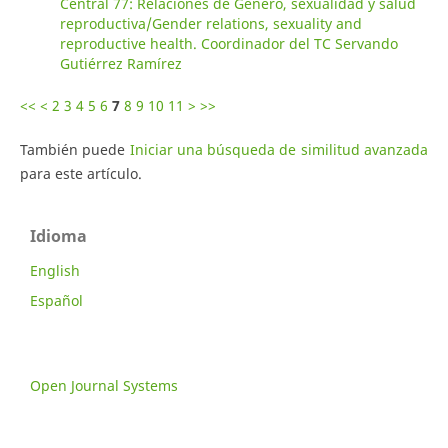
Central 77: Relaciones de Género, sexualidad y salud
reproductiva/Gender relations, sexuality and
reproductive health. Coordinador del TC Servando
Gutiérrez Ramírez
<<
<
2
3
4
5
6
7
8
9
10
11
>
>>
También puede
Iniciar una búsqueda de similitud avanzada
para este artículo.
Idioma
English
Español
Open Journal Systems