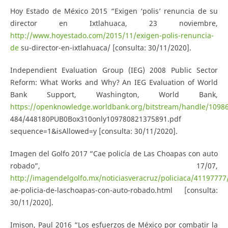
Hoy Estado de México 2015 “Exigen ‘polis’ renuncia de su
director en Ixtlahuaca, 23 noviembre,
http://www.hoyestado.com/2015/11/exigen-polis-renuncia-
de
su-director-en-ixtlahuaca/ [consulta: 30/11/2020].
Independient Evaluation Group (IEG) 2008 Public Sector
Reform: What Works and Why? An IEG Evaluation of World
Bank Support, Washington, World Bank,
https://openknowledge.worldbank.org/bitstream/handle/1098
484/448180PUB0Box310only109780821375891.pdf
sequence=1&isAllowed=y [consulta: 30/11/2020].
Imagen del Golfo 2017 “Cae policía de Las Choapas con auto
robado”, 17/07,
http://imagendelgolfo.mx/noticiasveracruz/policiaca/41197777
ae-policia-de-laschoapas-con-auto-robado.html [consulta:
30/11/2020].
Imison, Paul 2016 “Los esfuerzos de México por combatir la