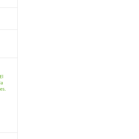
El
la
es.
a