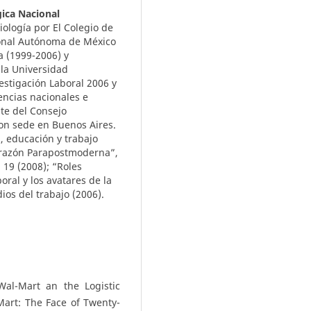
ica Nacional
iología por El Colegio de
ional Autónoma de México
 (1999-2006) y
la Universidad
estigación Laboral 2006 y
encias nacionales e
nte del Consejo
con sede en Buenos Aires.
, educación y trabajo
la razón Parapostmoderna”,
 19 (2008); “Roles
boral y los avatares de la
ios del trabajo (2006).
Wal-Mart an the Logistic
Mart: The Face of Twenty-