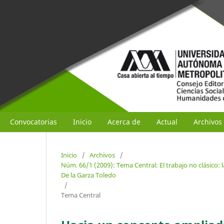
Convocatorias
Inicio
Acerca de
Actual
Archivos
Inicio
/
Archivos
/
Núm. 66/1 (2009): Tema Central: El trabajo no clásico: l
De la Garza Toledo
/
Tema Central