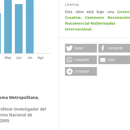
Licencia
Esta obra está bajo una
Licenc
Creative Commons Reconocimi
Nocomercial-NoDerivados
Internacional
.
tweet
compartir
compartir
mail
compartir
oma Metropolitana,
rofesor-Investigador del
emio Nacional de
 2009.