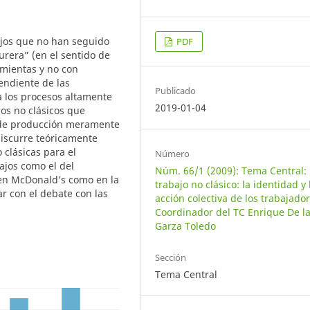
bajos que no han seguido
PDF
urera” (en el sentido de
amientas y no con
endiente de las
Publicado
 a los procesos altamente
2019-01-04
jos no clásicos que
os de producción meramente
 discurre teóricamente
 clásicas para el
Número
ajos como el del
Núm. 66/1 (2009): Tema Central: 
 en McDonald’s como en la
trabajo no clásico: la identidad y 
r con el debate con las
acción colectiva de los trabajador
Coordinador del TC Enrique De l
Garza Toledo
Sección
Tema Central