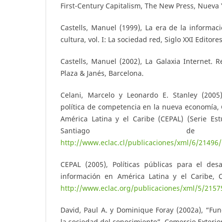
First-Century Capitalism, The New Press, Nueva 
Castells, Manuel (1999), La era de la informac
cultura, vol. I: La sociedad red, Siglo XXI Editore
Castells, Manuel (2002), La Galaxia Internet. R
Plaza & Janés, Barcelona.
Celani, Marcelo y Leonardo E. Stanley (2005
política de competencia en la nueva economía,
América Latina y el Caribe (CEPAL) (Serie Est
Santiago de
http://www.eclac.cl/publicaciones/xml/6/21496
CEPAL (2005), Políticas públicas para el des
información en América Latina y el Caribe, 
http://www.eclac.org/publicaciones/xml/5/21575
David, Paul A. y Dominique Foray (2002a), “F
la sociedad del conocimiento”, Comercio Exterior,