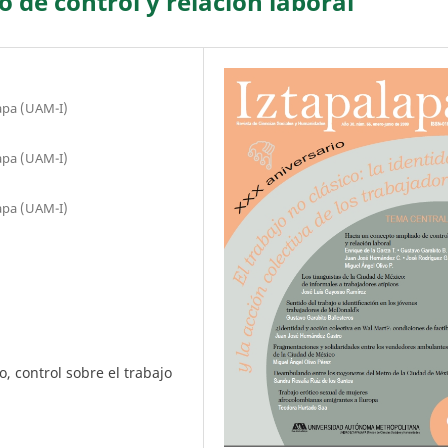
 de control y relación laboral
apa (UAM-I)
apa (UAM-I)
apa (UAM-I)
o, control sobre el trabajo