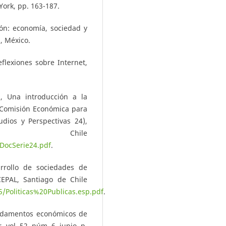
York, pp. 163-187.
ión: economía, sociedad y
s, México.
eflexiones sobre Internet,
), Una introducción a la
 Comisión Económica para
udios y Perspectivas 24),
 Chile
/DocSerie24.pdf
.
arrollo de sociedades de
CEPAL, Santiago de Chile
/Politicas%20Publicas.esp.pdf
.
undamentos económicos de
 vol. 52, núm. 6, junio, p.