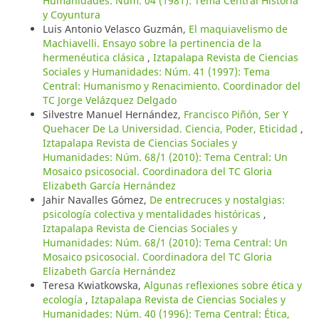
Humanidades: Núm. 04 (1981): Tema Central Historia
y Coyuntura
Luis Antonio Velasco Guzmán,
El maquiavelismo de
Machiavelli. Ensayo sobre la pertinencia de la
hermenéutica clásica
,
Iztapalapa Revista de Ciencias
Sociales y Humanidades: Núm. 41 (1997): Tema
Central: Humanismo y Renacimiento. Coordinador del
TC Jorge Velázquez Delgado
Silvestre Manuel Hernández,
Francisco Piñón, Ser Y
Quehacer De La Universidad. Ciencia, Poder, Eticidad
,
Iztapalapa Revista de Ciencias Sociales y
Humanidades: Núm. 68/1 (2010): Tema Central: Un
Mosaico psicosocial. Coordinadora del TC Gloria
Elizabeth García Hernández
Jahir Navalles Gómez,
De entrecruces y nostalgias:
psicología colectiva y mentalidades históricas
,
Iztapalapa Revista de Ciencias Sociales y
Humanidades: Núm. 68/1 (2010): Tema Central: Un
Mosaico psicosocial. Coordinadora del TC Gloria
Elizabeth García Hernández
Teresa Kwiatkowska,
Algunas reflexiones sobre ética y
ecología
,
Iztapalapa Revista de Ciencias Sociales y
Humanidades: Núm. 40 (1996): Tema Central: Ética,