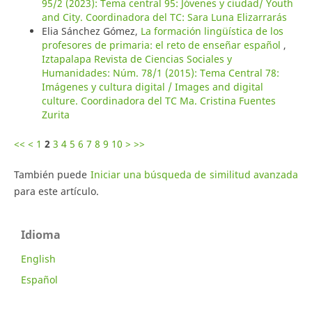
95/2 (2023): Tema central 95: Jóvenes y ciudad/ Youth
and City. Coordinadora del TC: Sara Luna Elizarrarás
Elia Sánchez Gómez,
La formación lingüística de los
profesores de primaria: el reto de enseñar español
,
Iztapalapa Revista de Ciencias Sociales y
Humanidades: Núm. 78/1 (2015): Tema Central 78:
Imágenes y cultura digital / Images and digital
culture. Coordinadora del TC Ma. Cristina Fuentes
Zurita
<<
<
1
2
3
4
5
6
7
8
9
10
>
>>
También puede
Iniciar una búsqueda de similitud avanzada
para este artículo.
Idioma
English
Español