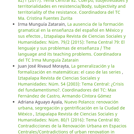
82/1 (2017): Tema Central 82: Cuerpo, subjetividades y
territorialidades en resistencia/Body, subjectivity and
territoriality of the resistance. Coordinadora del TC
Ma. Cristina Fuentes Zurita
Irma Munguía Zatarain,
La ausencia de la formación
gramatical en la enseñanza del español en México y
sus efectos
,
Iztapalapa Revista de Ciencias Sociales y
Humanidades: Núm. 79/2 (2015): Tema Central 79: El
lenguaje y sus problemas de enseñanza / The
language and its teaching problems. Coordinadora
del TC Irma Munguía Zatarain
Juan José Rivaud Morayta,
La generalización y la
formalización en matemáticas: el caso de las series
,
Iztapalapa Revista de Ciencias Sociales y
Humanidades: Núm. 54 (2003): Tema Central: ¿Crisis
del fundamentismo?. Coordinadores del TC: Max
Fernández de Castro, Armando Cíntora Gómez
Adriana Aguayo Ayala,
Nuevo Polanco: renovación
urbana, segregación y gentrificación en la Ciudad de
México
,
Iztapalapa Revista de Ciencias Sociales y
Humanidades: Núm. 80/1 (2016): Tema Central 80:
Contradicciones de la Renovación Urbana en Espacios
Centrales/Contradictions of urban renovation in