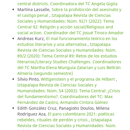
central districts. Coordinadora del TC Angela Giglia
Martina Lassalle,
Sobre la prohibición del asesinato y
el castigo penal
,
Iztapalapa Revista de Ciencias
Sociales y Humanidades: Núm. 92/1 (2022): Tema
Central 92: Religión y acción social/Religious and
social action. Coordinador del TC Josué Tinoco Amador
Andreas Kurz,
El mal funcionamiento teórico en los
estudios literarios y una alternativa
,
Iztapalapa
Revista de Ciencias Sociales y Humanidades: Núm.
89/2 (2020): Tema Central 89: Retos de los estudios
literarios/Literacy Studies Challenges. Coordinadores
del TC Martha Elena Munguía Zatarian y Luis Beltrán
Almería (segundo semestre)
Sílvio Pinto,
Wittgenstein y el programa de Hilbert
,
Iztapalapa Revista de Ciencias Sociales y
Humanidades: Núm. 54 (2003): Tema Central: ¿Crisis
del fundamentismo?. Coordinadores del TC: Max
Fernández de Castro, Armando Cíntora Gómez
Edith González Cruz, Panagiotis Doulos, Milena
Rodríguez Aza,
El paro colombiano 2021: poéticas
rebeldes, rituales de perdón y crisis
,
Iztapalapa
Revista de Ciencias Sociales y Humanidades: Núm.