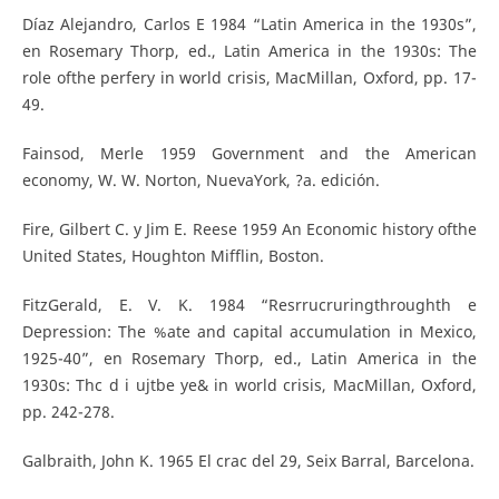
Díaz Alejandro, Carlos E 1984 “Latin America in the 1930s”,
en Rosemary Thorp, ed., Latin America in the 1930s: The
role ofthe perfery in world crisis, MacMillan, Oxford, pp. 17-
49.
Fainsod, Merle 1959 Government and the American
economy, W. W. Norton, NuevaYork, ?a. edición.
Fire, Gilbert C. y Jim E. Reese 1959 An Economic history ofthe
United States, Houghton Mifflin, Boston.
FitzGerald, E. V. K. 1984 “Resrrucruringthroughth e
Depression: The %ate and capital accumulation in Mexico,
1925-40”, en Rosemary Thorp, ed., Latin America in the
1930s: Thc d i ujtbe ye& in world crisis, MacMillan, Oxford,
pp. 242-278.
Galbraith, John K. 1965 El crac del 29, Seix Barral, Barcelona.