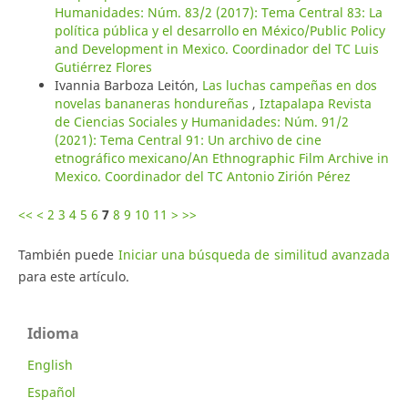
Humanidades: Núm. 83/2 (2017): Tema Central 83: La
política pública y el desarrollo en México/Public Policy
and Development in Mexico. Coordinador del TC Luis
Gutiérrez Flores
Ivannia Barboza Leitón,
Las luchas campeñas en dos
novelas bananeras hondureñas
,
Iztapalapa Revista
de Ciencias Sociales y Humanidades: Núm. 91/2
(2021): Tema Central 91: Un archivo de cine
etnográfico mexicano/An Ethnographic Film Archive in
Mexico. Coordinador del TC Antonio Zirión Pérez
<<
<
2
3
4
5
6
7
8
9
10
11
>
>>
También puede
Iniciar una búsqueda de similitud avanzada
para este artículo.
Idioma
English
Español