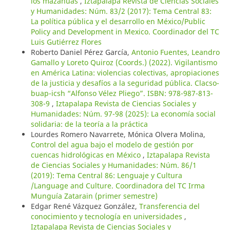
los mazahuas
,
Iztapalapa Revista de Ciencias Sociales
y Humanidades: Núm. 83/2 (2017): Tema Central 83:
La política pública y el desarrollo en México/Public
Policy and Development in Mexico. Coordinador del TC
Luis Gutiérrez Flores
Roberto Daniel Pérez García,
Antonio Fuentes, Leandro
Gamallo y Loreto Quiroz (Coords.) (2022). Vigilantismo
en América Latina: violencias colectivas, apropiaciones
de la justicia y desafíos a la seguridad pública. Clacso-
buap-icsh “Alfonso Vélez Pliego”. ISBN: 978-987-813-
308-9
,
Iztapalapa Revista de Ciencias Sociales y
Humanidades: Núm. 97-98 (2025): La economía social
solidaria: de la teoría a la práctica
Lourdes Romero Navarrete, Mónica Olvera Molina,
Control del agua bajo el modelo de gestión por
cuencas hidrológicas en México
,
Iztapalapa Revista
de Ciencias Sociales y Humanidades: Núm. 86/1
(2019): Tema Central 86: Lenguaje y Cultura
/Language and Culture. Coordinadora del TC Irma
Munguía Zatarain (primer semestre)
Edgar René Vázquez González,
Transferencia del
conocimiento y tecnología en universidades
,
Iztapalapa Revista de Ciencias Sociales y