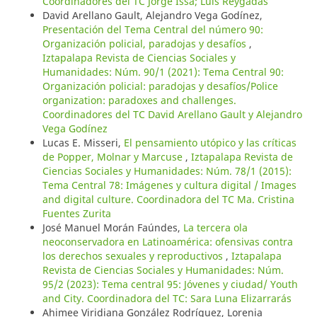
Coordinadores del TC Jorge Issa; Luis Reygadas
David Arellano Gault, Alejandro Vega Godínez,
Presentación del Tema Central del número 90:
Organización policial, paradojas y desafíos
,
Iztapalapa Revista de Ciencias Sociales y
Humanidades: Núm. 90/1 (2021): Tema Central 90:
Organización policial: paradojas y desafíos/Police
organization: paradoxes and challenges.
Coordinadores del TC David Arellano Gault y Alejandro
Vega Godínez
Lucas E. Misseri,
El pensamiento utópico y las críticas
de Popper, Molnar y Marcuse
,
Iztapalapa Revista de
Ciencias Sociales y Humanidades: Núm. 78/1 (2015):
Tema Central 78: Imágenes y cultura digital / Images
and digital culture. Coordinadora del TC Ma. Cristina
Fuentes Zurita
José Manuel Morán Faúndes,
La tercera ola
neoconservadora en Latinoamérica: ofensivas contra
los derechos sexuales y reproductivos
,
Iztapalapa
Revista de Ciencias Sociales y Humanidades: Núm.
95/2 (2023): Tema central 95: Jóvenes y ciudad/ Youth
and City. Coordinadora del TC: Sara Luna Elizarrarás
Ahimee Viridiana González Rodríguez, Lorenia