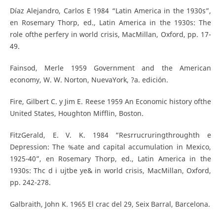
Díaz Alejandro, Carlos E 1984 “Latin America in the 1930s”,
en Rosemary Thorp, ed., Latin America in the 1930s: The
role ofthe perfery in world crisis, MacMillan, Oxford, pp. 17-
49.
Fainsod, Merle 1959 Government and the American
economy, W. W. Norton, NuevaYork, ?a. edición.
Fire, Gilbert C. y Jim E. Reese 1959 An Economic history ofthe
United States, Houghton Mifflin, Boston.
FitzGerald, E. V. K. 1984 “Resrrucruringthroughth e
Depression: The %ate and capital accumulation in Mexico,
1925-40”, en Rosemary Thorp, ed., Latin America in the
1930s: Thc d i ujtbe ye& in world crisis, MacMillan, Oxford,
pp. 242-278.
Galbraith, John K. 1965 El crac del 29, Seix Barral, Barcelona.