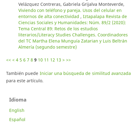
Velázquez Contreras, Gabriela Grijalva Monteverde,
Viviendo con teléfono y pareja. Usos del celular en
entornos de alta conectividad
,
Iztapalapa Revista de
Ciencias Sociales y Humanidades: Núm. 89/2 (2020):
Tema Central 89: Retos de los estudios
literarios/Literacy Studies Challenges. Coordinadores
del TC Martha Elena Munguía Zatarian y Luis Beltrán
Almería (segundo semestre)
<<
<
4
5
6
7
8
9
10
11
12
13
>
>>
También puede
Iniciar una búsqueda de similitud avanzada
para este artículo.
Idioma
English
Español